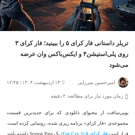
تریلر داستانی فار کرای ۵ را ببینید؛ فار کرای ۳
روی پلی‌استیشن۴ و ایکس‌باکس وان عرضه
می‌شود
امیرحسین میرزایی
۱۳ اردیبهشت ۱۴۰۴ | ۱۲:۴۵
زمان مورد نیاز برای مطالعه: ۲ دقیقه
یوبی‌سافت از محتوای دانلودی که برای جدیدترین قسمت
مجموعه‌ی «فار کرای» برنامه ریزی شده، رونمایی کرده است.
قرار است
فار کرای ۵ (Far Cry 5)
یک Season Pass داشته باشد