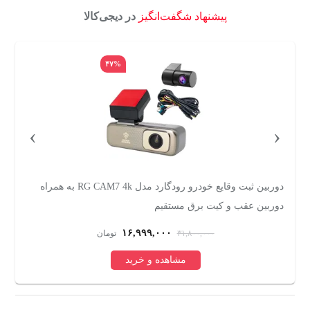
پیشنهاد شگفت‌انگیز
در دیجی‌کالا
۴۷%
›
‹
دوربین ثبت وقایع خودرو رودگارد مدل RG CAM7 4k به همراه
دوربین عقب و کیت برق مستقیم
س
۱۶,۹۹۹,۰۰۰
۳۱,۸۰۰,۰۰۰
تومان
مشاهده و خرید