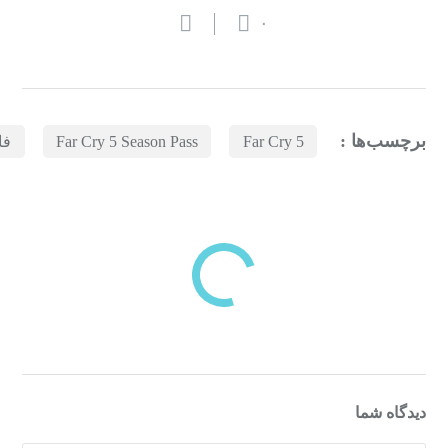
۰
برچسب‌ها :
Far Cry 5
Far Cry 5 Season Pass
فا
بازدیدهای اخیر
مشاهده
دسته‌بندی‌های منتخب برای شما
دیدگاه شما