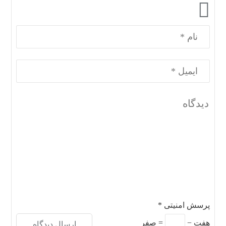
پرسش امنیتی
*
هفت
−
=
صفر