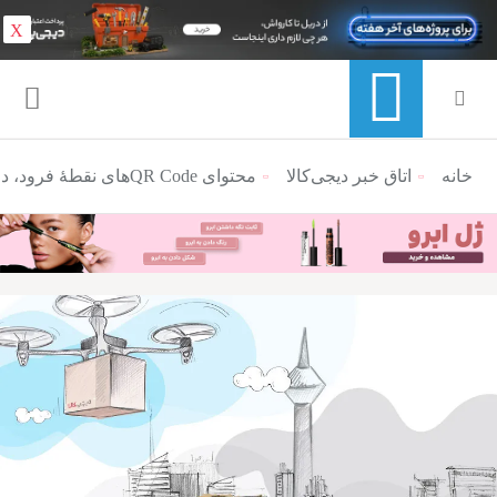
X
خانه
منوی ناوبری خرده نان
اتاق خبر دیجی‌کالا
محتوای QR Codeهای نقطۀ فرود، در مسابقۀ ربات‌های پرنده چه بود؟