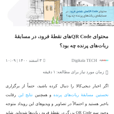
محتوای QR Codeهای نقطۀ فرود، در مسابقۀ
ربات‌های پرنده چه بود؟
Digikala TECH
۳ اسفند ۱۴۰۰ | ۱۰:۰۹
زمان مورد نیاز برای مطالعه: ۱ دقیقه
اگر اخبار دیجی‌کالا را دنبال کرده باشید، حتماً از برگزاری
نخستین مسابقۀ ربات‌های پرنده
و همچنین
نتایج این
رقابت
باخبر هستید و احتمالاً در تصاویر و ویدیوهای این رویداد متوجه
وجود سه QR Code بزرگ در نقطۀ فرود ربات‌ها شده‌اید. شاید