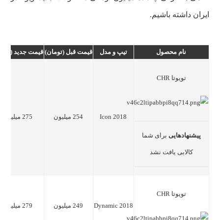
ایران داشته باشیم.
نام محصول
تیپ و مدل
قیمت قبل (تومان)
قیمت جدید
(توما
تویوتا CHR
Icon 2018
254 میلیون
275 میلیون
پیشنهادهایی
برای شما
کالایی یافت نشد
تویوتا CHR
Dynamic 2018
249 میلیون
279 میلیون