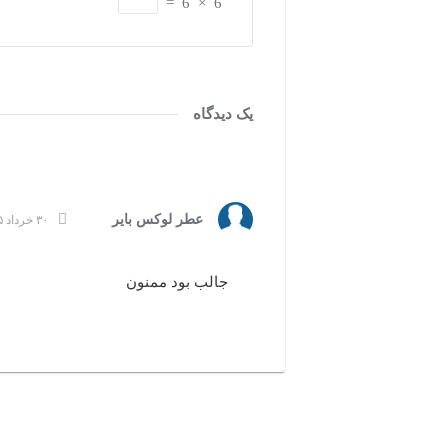
=
6
×
6
یک دیدگاه
عطر لوکس بایر
۳۰ خرداد ۱۳۹۵ | ۱۸:۵۸
جالب بود ممنون
بازدیدهای اخیر