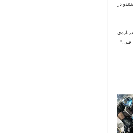
تندو در
رباره‌ی
فنی.”