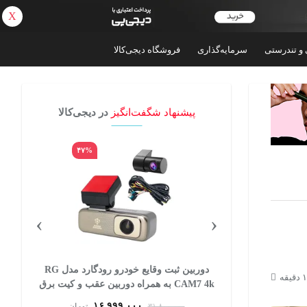
X
بازگشت
 و تندرستی
سرمایه‌گذاری
فروشگاه دیجی‌کالا
پیشنهاد شگفت‌انگیز
در دیجی‌کالا
۴۷%
۶۵%
›
‹
داش مدل ساده
دوربین ثبت وقایع خودرو رودگارد مدل RG
CAM7 4k به همراه دوربین عقب و کیت برق
مستقیم
۱۶,۹۹۹,۰۰۰
تومان
۳۱,۸۰۰,۰۰۰
تومان