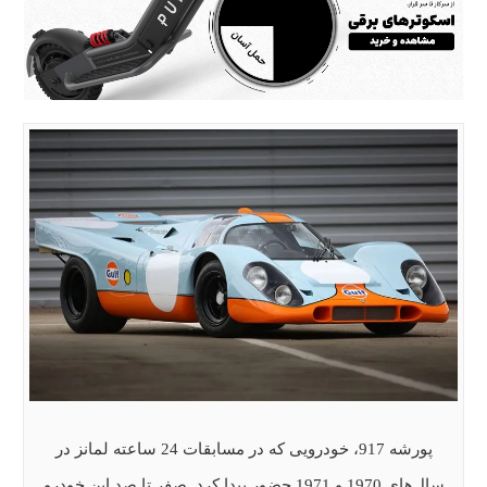
پورشه 917، خودرویی که در مسابقات 24 ساعته لمانز در
سال‌های 1970 و 1971 حضور پیدا کرد. صفر تا صد این خودرو