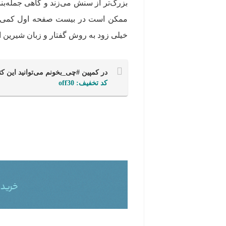
بزرگ‌تر از سنش می‌زند و گاهی جمله‌ب
ممکن است در بیست صفحه اول کمی ذهن
خیلی زود به روش گفتار و زبان شیرین ا
در کمپین #چی_بخونم می‎‌توانید این کتاب را با 30 درصد تخفیف از سایت فیدیبو دانلود کنید.
کد تخفیف: off30