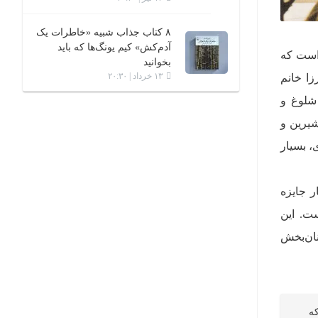
۸ کتاب جذاب شبیه «خاطرات یک
آدم‌کش» کیم یونگ‌ها که باید
 است که
بخوانید
۱۳ خرداد | ۲۰:۳۰
زا خانم
 شلوغ و
شیرین و
، بسیار
ر جایزه
ت. این
نان‌بخش
ه