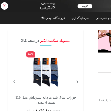
X
بازگشت
 و تندرستی
سرمایه‌گذاری
فروشگاه دیجی‌کالا
پیشنهاد شگفت‌انگیز
در دیجی‌کالا
۶۵%
۲۸%
›
‹
شلوارک راحتی مردانه پالوته مدل PLT-SHRK-
جوراب ساق بلند مردانه سیرداش مدل 110
بسته 6 عددی
۱,۰۴۵,۸۰۰
تومان
۲,۹۸۹,۰۰۰
تومان