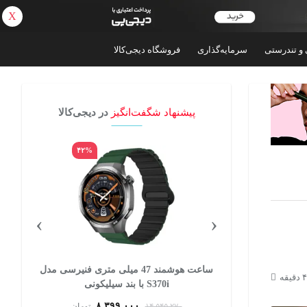
X
بازگشت
 و تندرستی
سرمایه‌گذاری
فروشگاه دیجی‌کالا
پیشنهاد شگفت‌انگیز
در دیجی‌کالا
۴۲%
۶۵%
›
‹
جوراب ساق بلند مردانه سیرداش مدل 110
ساعت هوشمند 47 میلی متری فنیرسی مدل
S370i با بند سیلیکونی
۸,۳۹۹,۰۰۰
تومان
۱۴,۵۴۵,۲۷۰
تومان