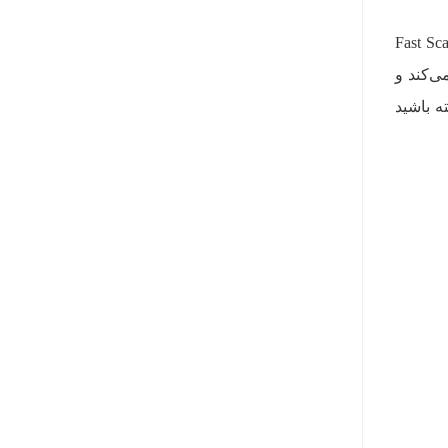
ار را با یک برنامه‌ی ساده ویرایش عکس هم انجام داد؛ اما در Fast Scanner
ی‌کند و
ه باشید