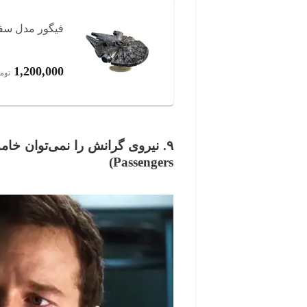
فیگور مدل سف
1,200,000
توم
۹. نیروی گرانش را نمی‌توان خاموش/روشن کرد
)
Passengers