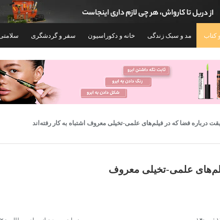
 کتاب
مد و سبک زندگی
خانه و دکوراسیون
سفر و گردشگری
سلامتی
فیلم‌های علمی-تخیلی معروف
ای دی ایکس ویژن مدل
تلویزیون 65 اینچ ال ای دی هوشمند ایکس ویژن
مدل 65XCU705
۹۳,۲۹۹,۰۰۰
مان
تومان