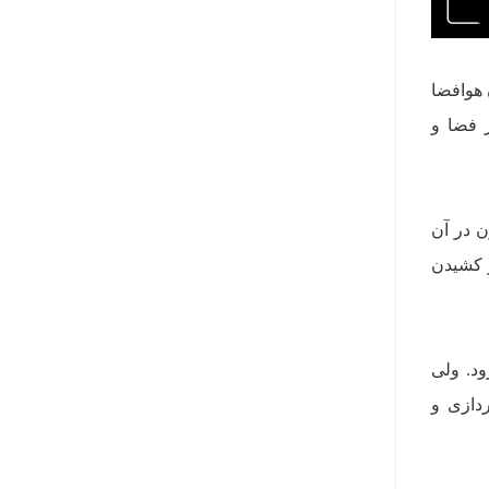
 هوافضا
 فضا و
ن در آن
ر کشیدن
ود. ولی
ردازی و