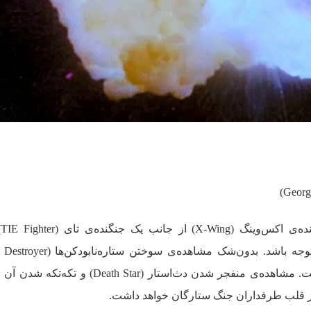
شا
وسط جنگ‌های فضایی بسیار باحال است. مشاهده‌ی منفجر شدن دث‌استار (ath Star
ر قلب طرفداران جنگ ستارگان خواهد داشت.