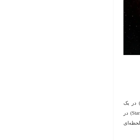
ید مشاهده‌ی منفجر شدن یک جنگنده‌ی اکس‌وینگ (X-Wing) از جانب یک جنگنده‌ی تای (TIE Fighter) در یک
تعقیب‌وگریز فضایی هیجان‌انگیز جالب‌توجه باشد. بدون‌شک مشاهده‌ی سوختن ستاره‌نابودکن‌ها (Star Destroyer) در
De) و تکه‌تکه شدن آن لحظه‌ای