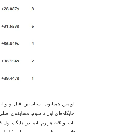
لوییس همیلتون، سباستین قتل و والتر