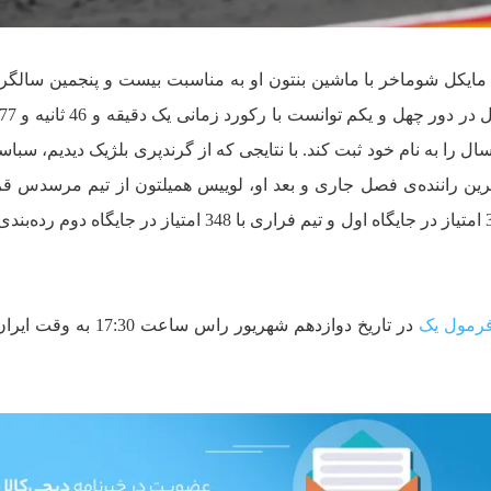
 مایکل شوماخر با ماشین بنتون او به مناسبت بیست و پنجمین سالگ
ال را به نام خود ثبت کند. با نتایجی که از گرندپری بلژیک دیدیم، سباس
ترین راننده‌ی فصل جاری و بعد او، لوییس همیلتون از تیم مرسدس قرا
این درحالی است که تیم مرسدس با 392 امتیاز در جایگاه اول و تیم فراری با 348 امتیاز در جای
رمول یک
در تاریخ دوازدهم شهریور راس ساعت 7:30