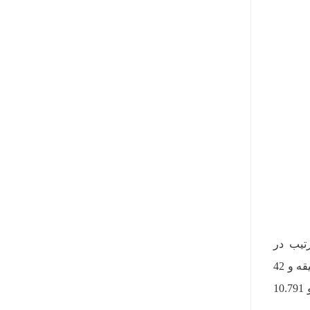
تیب در
جایگاه‌های اول تا سوم، مسابقه‌ی اصلی را شروع کردند. همیلتون موفق شد با زمان‌گیری یک ساعت و 24 دقیقه و 42
ثانیه و 820 هزارم ثانیه در جایگاه اول قرار بگیرد. پس از او فتل و ریکاردو به ترتیب با اختلاف زمانی 2.358 و 10.791