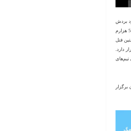
رد بردش
در پیست این گرندپری بود. سباستین فتل در دور چهل و یکم توانست با رکورد زمانی یک دقیقه و 46 ثانیه و 577 هزارم
تین فتل
ر دارد.
گاه دوم رده‌بندی تیم‌های
1 به وقت ایران برگزار