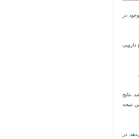
جود در
 دارویی
. نتایج
ن نتیجه
دهد. در