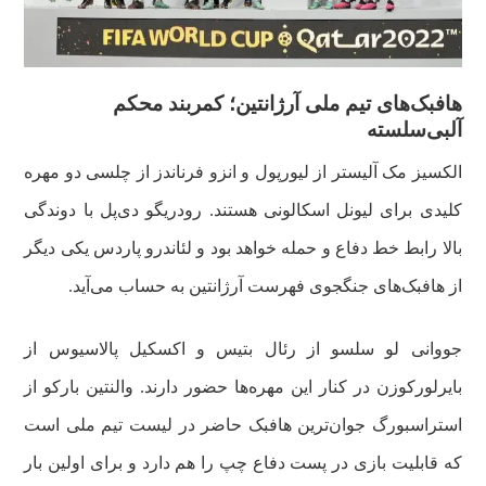
هافبک‌های تیم ملی آرژانتین؛ کمربند محکم
آلبی‌سلسته
الکسیز مک آلیستر از لیورپول و انزو فرناندز از چلسی دو مهره
کلیدی برای لیونل اسکالونی هستند. رودریگو دی‌پل با دوندگی
بالا رابط خط دفاع و حمله خواهد بود و لئاندرو پاردس یکی دیگر
از هافبک‌های جنگجوی فهرست آرژانتین به حساب می‌آید.
جووانی لو سلسو از رئال بتیس و اکسکیل پالاسیوس از
بایرلورکوزن در کنار این مهره‌ها حضور دارند. والنتین بارکو از
استراسبورگ جوان‌ترین هافبک حاضر در لیست تیم ملی است
که قابلیت بازی در پست دفاع چپ را هم دارد و برای اولین بار