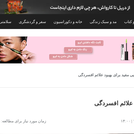
 کتاب
مد و سبک زندگی
خانه و دکوراسیون
سفر و گردشگری
سلامتی
کپسول ویتامین ای 400 واحد یوروویتال بسته 40
قرص ویتامین D3-1000 واحدی بسته 60 عددی
زمان مورد نیاز برای مطالعه: ۹ دقیقه
عددی
۱۳۵,۰۰۰
۲۸۲,۰۰۰
تومان
تومان