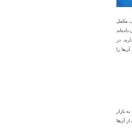
رف مکمل
اده‌اند
رند. در
ن‌ها را
ه بازار
ز آن‌ها