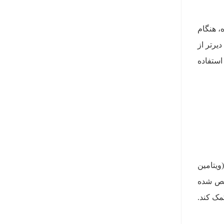
، هنگام
یرتر از
ستفاده
ه نظر می‌رسد که کمبود ویتامین B12، فولات (ویتامین
شخص شده
 کمک کند.