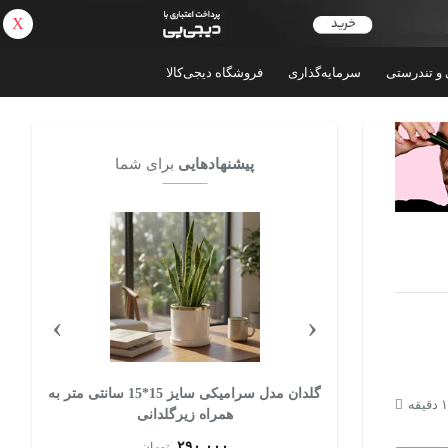
X
بازگشت
 و تندرستی
سرمایه‌گذاری
فروشگاه دیجی‌کالا
پیشنهادهایی
برای شما
›
‹
کد Go36
گلدان مدل سرامیکی سایز 15*15 سانتی متر به
همراه زیرگلدانی
۲۹۰,۰۰۰
تومان