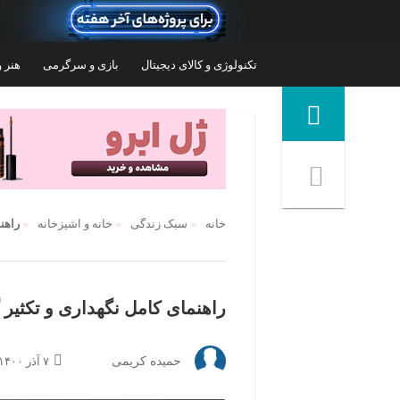
تکنولوژی و کالای دیجیتال
بازی و سرگرمی
هنر و
منوی ناوبری خرده نان
خانه
سبک زندگی
خانه و آشپزخانه
راهن
راهنمای کامل نگهداری و تکثیر گ
زیرگلدانی مدل p8 - 21.8 cm (17)
حمیده کریمی
۷ آذر ۱۴۰۰ | ۰۵:۵۵
۹۵,۰۰۰
تومان