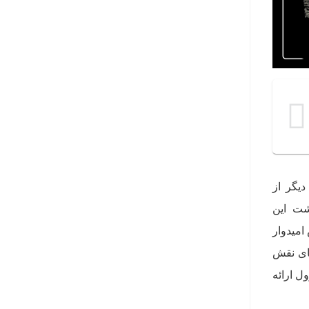
یگر از
شت این
امیدوار
ها و ایفای نقش
ل ارائه