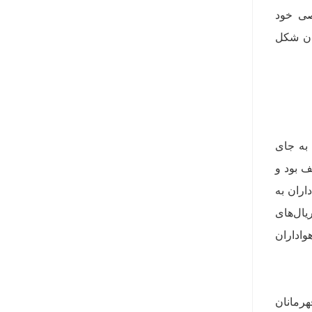
صی خود
عان شکل
به جای
ف بود و
اران به
یال‌های
واداران
هرمانان