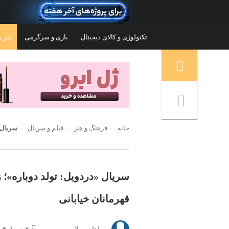
تکنولوژی و کالای دیجیتال
بازی و سرگرمی
هنر و
منوی ناوبری خرده نان
خانه
فرهنگ و هنر
فیلم و سریال
سریال 
سریال «دردویل: تولد دوباره»؛
قهرمانان خیابانی
شدگان کد
تابلو شاسی مدل گیمینگ سامورایی کد 21
تاب
۸۰,۰۰۰
تومان