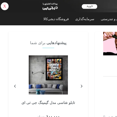
X
بازگشت
 و تندرستی
سرمایه‌گذاری
فروشگاه دیجی‌کالا
پیشنهادهایی
برای شما
›
‹
جی تی ای
تابلو شاسی 4تکه طرح بازی مدل game decor
ت
۸۵,۰۰۰
تومان