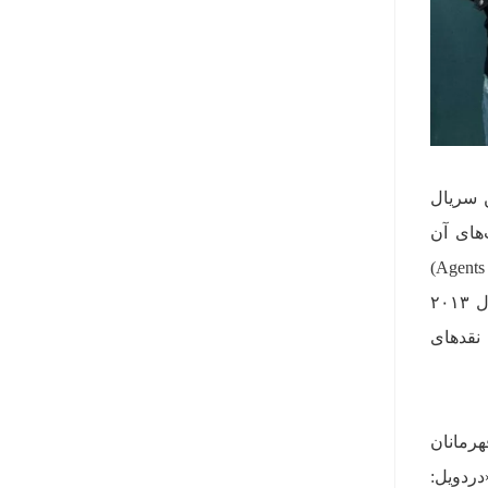
ن سریال
‌های آن
سریال‌ها ایفا کند. سریال اصلی «دردویل» (Daredevil) پس از انتشار سریال «مأموران شیلد» (Agents of S.H.I.E.L.D)
عصر جدیدی از سریال‌های تلویزیونی مارول را آغاز کرد که با استقبال بی‌سابقه مخاطبان همراه بود. در سال ۲۰۱۳
نقدهای
هرمانان
دردویل: