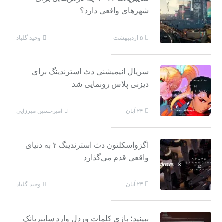
شهرهای واقعی دارد؟
وحید گلباد
۵ اردیبهشت
سریال انیمیشنی دث استرندینگ برای
دیزنی پلاس رونمایی شد
امیرحسین میرزایی
۲۴ آبان
اگزواسکلتون دث استرندینگ ۲ به دنیای
واقعی قدم می‌گذارد
وحید گلباد
۲۳ آبان
ببینید؛ بازی کلمات وردل وارد سایبرپانک