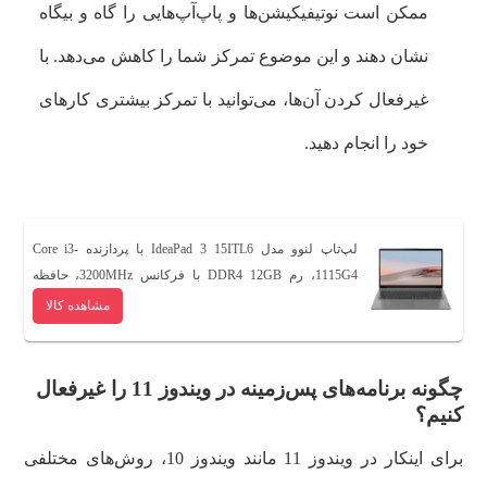
ممکن است نوتیفیکیشن‌ها و پاپ‌آپ‌هایی را گاه و بیگاه
نشان دهند و این موضوع تمرکز شما را کاهش می‌دهد. با
غیرفعال کردن آن‌ها، می‌توانید با تمرکز بیشتری کارهای
خود را انجام دهید.
لپ‌تاپ لنوو مدل IdeaPad 3 15ITL6 با پردازنده Core i3-
1115G4، رم DDR4 12GB با فرکانس 3200MHz، حافظه
هیبریدی با ظرفیت 1TB هارددیسک و 256GB SSD، نمایشگر
مشاهده کالا
15.6اینچ TN با وضوح Full HD، بدون سیستم عامل،
کاستوم‌شده
چگونه برنامه‌های پس‌زمینه در ویندوز 11 را غیرفعال
کنیم؟
برای اینکار در ویندوز 11 مانند ویندوز 10، روش‌های مختلفی