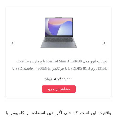
›
‹
لپ‌تاپ لنوو مدل IdeaPad Slim 3 15IRU8 با پردازنده Core i3-
1315U، رم LPDDR5 8GB با فرکانس 4800MHz، حافظه SSD با
S
ظرفیت 256GB، نمایشگر 15.6 اینچ TN با وضوح Full HD
۸۰,۹۰۰,۰۰۰
تومان
مشاهده و خرید
واقعیت این است که حتی اگر حین استفاده از کامپیوتر با