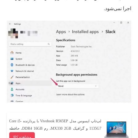
اجرا نمی‌شود.
لپ‌تاپ ایسوس مدل Vivobook R565EP با پردازنده Core i5-
1135G7 و گرافیک MX330 2GB، رم DDR4 16GB، حافظه
SSD با ظرفیت 512GB، نمایشگر 15.6 اینچ با وضوح Full HD،
مشاهده کالا