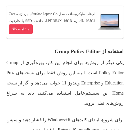
لپ‌تاپ مایکروسافت مدل Surface Laptop Go با پردازنده Core
i5-1035G1، رم LPDDR4X 16GB، حافظه SSD با ظرفیت
256GB، نمایشگر لمسی 12.4 اینچ PixelSense با وضوح
مشاهده کالا
1024×1536 پیکسل،حسگر اثر انگشت، سیستم‌عامل
Windows 10
استفاده از
Group Policy Editor
یکی دیگر از روش‌ها برای انجام این کار، بهره‌گیری از Group
Policy Editor است. البته این روش فقط برای نسخه‌های Pro،
Education و Enterprise ویندوز 11 جواب می‌دهد و اگر از نسخه
Home این سیستم‌عامل استفاده می‌کنید، باید به سراغ
روش‌های قبلی بروید.
برای شروع، ابتدای کلیدهای Windows+R را فشار دهید و سپس
بعد از نوشتن gpedit.msc، کلید Enter را فشار دهید.