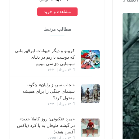
مشاهده و خرید
مطالب
مرتبط
کریپتو و دیگر حیوانات ابرقهرمانی
که دوست داریم در دنیای
سینمایی دی‌سی ببینیم
۱۴ مرداد | ۱۹:۳۰
«نجات سرباز رایان» چگونه
سینمای جنگی را برای همیشه
متحول کرد؟
۱۴ مرداد | ۱۴:۳۰
«مرد عنکبوتی: روز کاملا جدید»
در گیشه طوفان به پا کرد (باکس
آفیس هفته)
۱۳ مرداد | ۰۷:۵۵