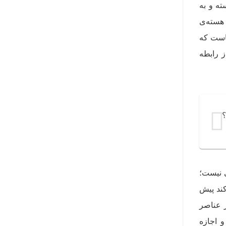
ه و به
 هسته‌ی
جاست که
ز رابطه
؟
ی نیست؛
کند پیش
 عناصر
 اجازه