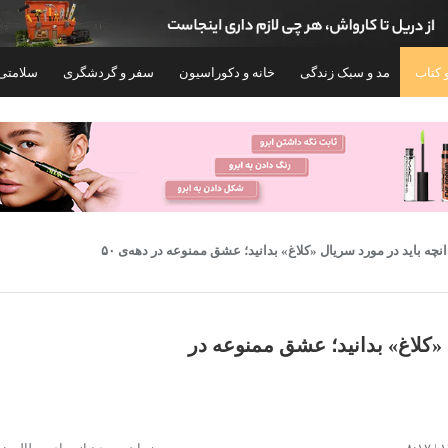
 کتاب
مد و سبک زندگی
خانه و دکوراسیون
سفر و گردشگری
سلامتی
نچه باید در مورد سریال «کلاغ» بدانید؛ عشق ممنوعه در دهه‌ی ۵۰
 «کلاغ» بدانید؛ عشق ممنوعه در
کنسول بازی سونی مدل PlayStation 5 Slim
کنسول بازی
Digital Edition ظرفیت 825 گیگابایت ریجن
ظرفیت 1 ترابایت ریجن CFI-2116 اروپا
CFI اروپا به همراه دسته اضافی
۱۳۱,۶۰۰,۰۰۰
۱۲۵,۵۰۰,۰۰۰
تومان
توم