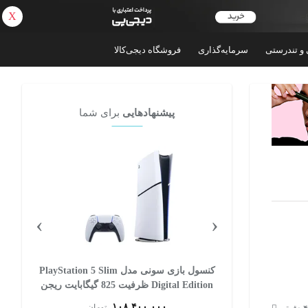
X
بازگشت
 و تندرستی
سرمایه‌گذاری
فروشگاه دیجی‌کالا
پیشنهادهایی
برای شما
›
‹
 سونی مدل PlayStation 5 Slim
کنسول بازی سونی مدل PlayStation 5 Slim
Digital Edition ظرفیت 825 گیگابایت ریجن
CFI-2116 اروپا
۱۰۸,۴۰۰,۰۰۰
ان
تومان