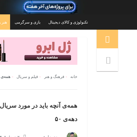
تکنولوژی و کالای دیجیتال
بازی و سرگرمی
هنر و
منوی ناوبری خرده نان
خانه
فرهنگ و هنر
فیلم و سریال
همه‌ی آ
همه‌ی آنچه باید در مورد سریال
دهه‌ی ۵۰
 بازی مایکروسافت مدل Xbox Series S
کنسول بازی سونی مدل PlayStation 5 Pro
ظرفیت 2 ترابایت ریجن اروپا
-2116
۲۴۷,۳۰۰,۰۰۰
تومان