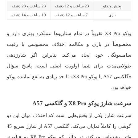
پخش ویدئو
23 ساعت و 12 دقیقه
23 ساعت و 28 دقیقه
بازی
7 ساعت و 12 دقیقه
10 ساعت و 14 دقیقه
پوکو X8 Pro تقریباً در تمام سناریوها عملکرد بهتری دارد و
مخصوصاً در بازی و مکالمه اختلاف محسوسی با رقیب
سامسونگی خود ایجاد می‌کند. بنابراین اگر شارژدهی
طولانی‌مدت برای شما اولویت اصلی است، پاسخ سؤال
«گلکسی A57 یا پوکو X8 Pro» تا حد زیادی به نفع نماینده پوکو
خواهد بود.
سرعت شارژ پوکو X8 Pro و گلکسی A57
سرعت شارژ یکی از بخش‌هایی است که اختلاف میان این دو
گوشی را کاملاً نمایان می‌کند. گلکسی A57 از شارژ سریع 45
واتی پشتیبانی می‌کند، در حالی که پوکو X8 Pro به فناوری