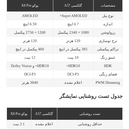
مشخصات
گلکسی A57
پوکو X8 Pro
نوع پنل
Super AMOLED+
AMOLED
اندازه
6.7 اینچ
6.59 اینچ
رزولوشن
1080 × 2340 پیکسل
1268 × 2756 پیکسل
نرخ نوسازی
120 هرتز
120 هرتز
تراکم پیکسلی
385 پیکسل در اینچ
460 پیکسل در اینچ
عمق رنگ
10 بیت
12 بیت
HDR
HDR10+
HDR10+ و Dolby Vision
فضای رنگی
DCI-P3
DCI-P3
PWM Dimming
اعلام نشده
3840 هرتز
جدول تست روشنایی نمایشگر
تست روشنایی
گلکسی A57
پوکو X8 Pro
حداقل روشنایی
اعلام نشده
2.1 نیت