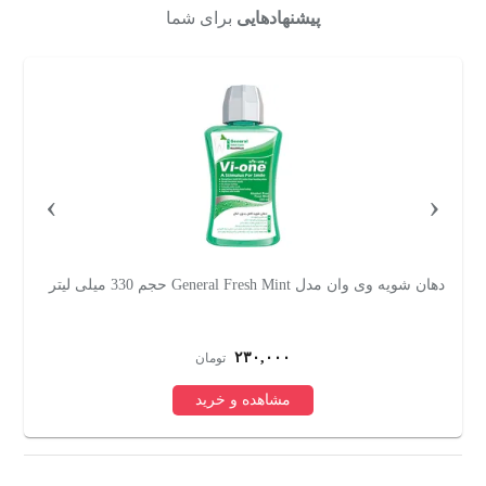
پیشنهادهایی
برای شما
›
‹
دهان شویه مَس مدل Cetylpyridinium Chloride حجم 250 میلی
دها
لیتر
۱۲۱,۰۷۰
تومان
مشاهده و خرید