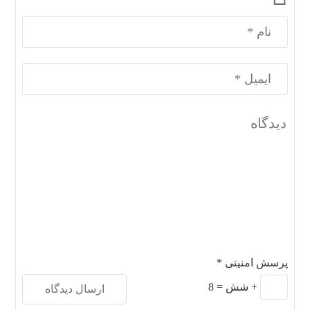
پرسش امنیتی
*
+
شش
=
8