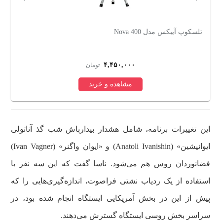
تلسکوپ زیتازی مدل F30070M
ع
۹,۶۰۴,۰۰۰
تومان
مشاهده و خرید
این تغییرات برنامه، شامل هشدار بیدارباش شب گذ آناتولی
ایوانیشین» (Anatoli Ivanishin) و «ایوان واگنر» (Ivan Vagner)
فضانوردان روس هم می‌شود. ناسا گفت که این سه نفر با
استفاده از یک ردیاب نشتی فراصوت، اندازه‌گیری‌هایی را که
پیش از این در بخش آمریکایی ایستگاه انجام شده بود، در
سراسر بخش روسی ایستگاه گسترش می‌دهند.