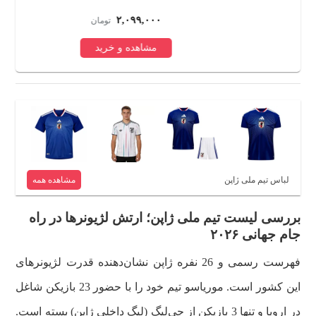
۲,۰۹۹,۰۰۰
تومان
مشاهده و خرید
لباس تیم ملی ژاپن
مشاهده همه
بررسی لیست تیم ملی ژاپن؛ ارتش لژیونرها در راه
جام جهانی ۲۰۲۶
فهرست رسمی و 26 نفره ژاپن نشان‌دهنده قدرت لژیونرهای
این کشور است. موریاسو تیم خود را با حضور 23 بازیکن شاغل
در اروپا و تنها 3 بازیکن از جی‌لیگ (لیگ داخلی ژاپن) بسته است.