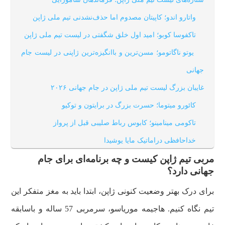
واتارو اندو؛ کاپیتان مصدوم اما حذف‌نشدنی تیم ملی ژاپن
تاکفوسا کوبو؛ امید اول خلق شگفتی در لیست تیم ملی ژاپن
یوتو ناگاتومو؛ مسن‌ترین و باانگیزه‌ترین ژاپنی در لیست جام
جهانی
غایبان بزرگ لیست تیم ملی ژاپن در جام جهانی ۲۰۲۶
کائورو میتوما؛ حسرت بزرگ در برایتون و توکیو
تاکومی مینامینو؛ کابوس رباط صلیبی قبل از پرواز
خداحافظی دراماتیک مایا یوشیدا
کار سخت ژاپن در گروه F جام جهانی
مربی تیم ژاپن کیست و چه برنامه‌ای برای جام
جهانی دارد؟
شانس قهرمانی تیم ملی ژاپن در جام جهانی؛ رویا یا واقعیت؟
برای درک بهتر وضعیت کنونی ژاپن، ابتدا باید به مغز متفکر این
تیم نگاه کنیم. هاجیمه موریاسو، سرمربی 57 ساله و باسابقه