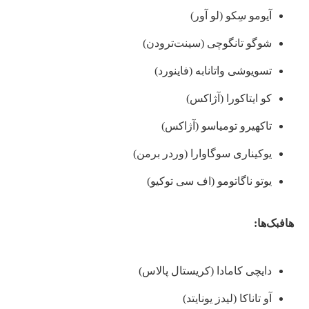
آیومو سِکو (لو آور)
شوگو تانگوچی (سینت‌ترودن)
تسویوشی واتانابه (فاینورد)
کو ایتاکورا (آژاکس)
تاکهیرو تومیاسو (آژاکس)
یوکیناری سوگاوارا (وردر برمن)
یوتو ناگاتومو (اف سی توکیو)
هافبک‌ها:
دایچی کامادا (کریستال پالاس)
آو تاناکا (لیدز یونایتد)