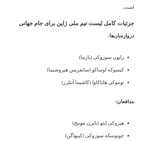
است.
جزئیات کامل لیست تیم ملی ژاپن برای جام جهانی
دروازه‌بان‌ها:
زایون سوزوکی (پارما)
کیسوکه اوساکو (سانفریس هیروشیما)
توموکی هایاکاوا (کاشیما آنتلرز)
مدافعان:
هیروکی ایتو (بایرن مونیخ)
جونوسکه سوزوکی (کپنهاگن)