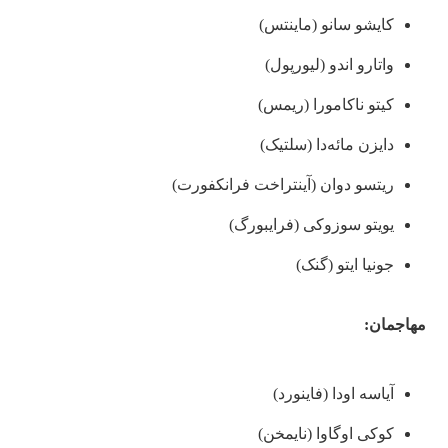
کایشو سانو (ماینتس)
واتارو اندو (لیورپول)
کیتو ناکامورا (ریمس)
دایزن مائه‌دا (سلتیک)
ریتسو دوان (آینتراخت فرانکفورت)
یویتو سوزوکی (فرایبورگ)
جونیا ایتو (گنک)
مهاجمان:
آیاسه اودا (فاینورد)
کوکی اوگاوا (نایمخن)