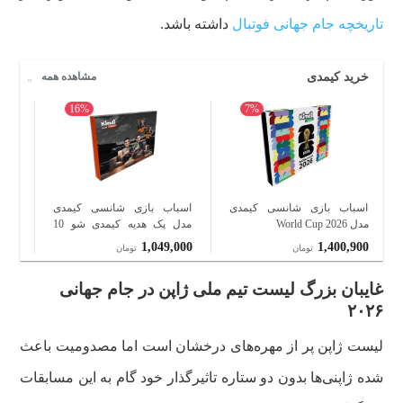
تاریخچه جام جهانی فوتبال
داشته باشد.
خرید کیمدی
مشاهده همه
16%
7%
اسباب بازی شانسی کیمدی
اسباب بازی شانسی کیمدی
اسب
مدل World Cup 2026
مدل پک هدیه کیمدی شو 10
عددی
عدد
000
1,049,000
1,400,900
تومان
تومان
غایبان بزرگ لیست تیم ملی ژاپن در جام جهانی
۲۰۲۶
لیست ژاپن پر از مهره‌های درخشان است اما مصدومیت باعث
شده ژاپنی‌ها بدون دو ستاره تاثیرگذار خود گام به این مسابقات