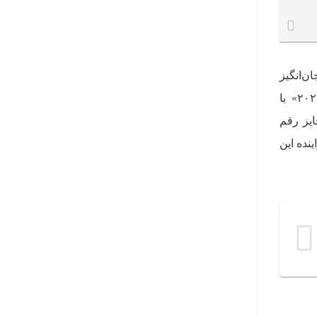
ان‌انگیز
درون بازی و به‌روزرسانی‌های پویایی است که در طول سال تکامل خواهند یافت. «اورواچ اسپاتلایت ۲۰۲۶» با
ایز رقم
نده این