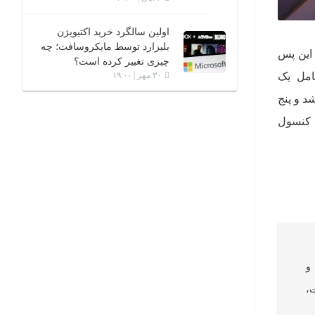
اولین سالگرد خرید اکتیویژن
بلیزارد توسط مایکروسافت؛ چه
 اورواچ ۲ حذف می‌کند و از این پس
چیزی تغییر کرده است؟
امل یک
۳۰ مهر | ۱۹:۰۰
ریه (21 بهمن) آغاز خواهد شد و پنج
ی کنسول
و
ت،