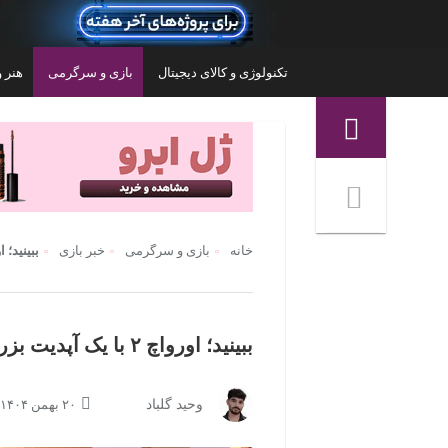
تکنولوژی و کالای دیجیتال
بازی و سرگرمی
هنر و
منوی ناوبری خرده نان
خانه
بازی و سرگرمی
خبر بازی
ببینید؛ اورواچ ۲ با یک آپدیت 
ببینید؛ اورواچ ۲ با یک آپدیت بزرگ به اورواچ تبدیل شد
کنسول بازی سونی مدل Playstation 4 Slim کد
کنسول بازی سونی مدل PlayStation 5 Slim
وحید گلباد
۲۰ بهمن ۱۴۰۴ | ۱۹:۰۰
Region 2 CUH-2200A ظرفیت 500 گیگابایت به
ظرفیت 1 ترابایت ریجن CFI-2116 اروپا
۱۳۱,۶۰۰,۰۰۰
تومان