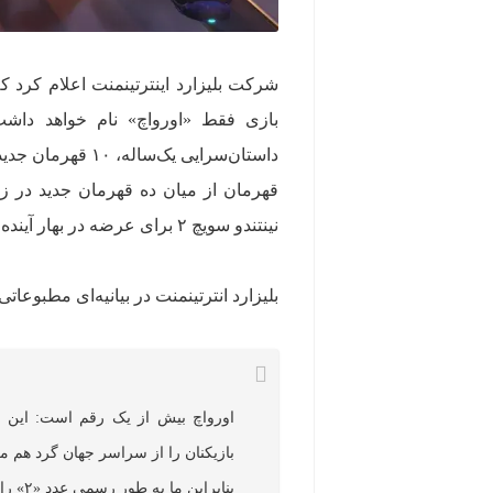
بازی فقط «اورواچ» نام خواهد داش
قهرمان از میان ده قهرمان جدید در زم
نینتندو سویچ ۲ برای عرضه در بهار آینده برنامه‌ریزی شده است.
بلیزارد انترتینمنت در بیانیه‌ای مطبوعاتی
اورواچ بیش از یک رقم است: این ی
بازیکنان را از سراسر جهان گرد هم م
بنابراین ما به طور رسمی عدد «۲» را حذف می‌کنیم و با عنوان «اورواچ» به پیش می‌رویم.