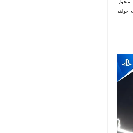
رد را متحول
ند. بازی همچنین یک کراس‌اوور با همکاری با هلو کیتی تا 23 فوریه خواهد