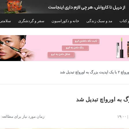
 کتاب
مد و سبک زندگی
خانه و دکوراسیون
سفر و گردشگری
سلامتی
بزرگ به اورواچ تبدیل شد
کنسول بازی سونی مدل PlayStation 5 Slim
زمان مورد نیاز برای مطالعه: ۴ دقیقه
Digital Edition ظرفیت 825 گیگابایت ریجن
ظرفیت 512 گیگابایت
CFI-2116 اروپا
۸۳,۱۴۳,۱۰۰
۱۰۸,۴۰۰,۰۰۰
تومان
توم