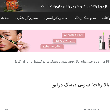
 کتاب
مد و سبک زندگی
خانه و دکوراسیون
سفر و گردشگری
سلامتی
رمیانه بالا رفت؛ سونی دیسک درایو
کنسول بازی سونی مدل Playstation 4 Slim کد
کنسول بازی
Region 2 CUH-2200A ظرفیت 500 گیگابایت به
ظرفیت 1 ترابایت ریجن CFI-2116 اروپا
همراه دسته اضافه
۱۳۱,۶۰۰,۰۰۰
۶۸,۰۰۰,۰۰۰
تومان
توم