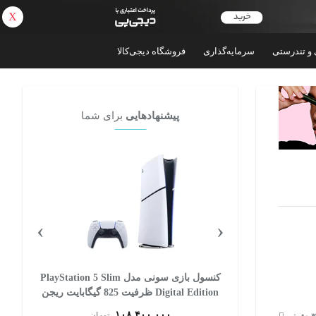
X
بازگشت
 و تندرستی
سرمایه‌گذاری
فروشگاه دیجی‌کالا
پیشنهادهایی
برای شما
›
‹
 سونی مدل PlayStation 5 Slim
کنسول بازی سونی مدل PlayStation 5 Slim
Digital Edition ظرفیت 825 گیگابایت ریجن
CFI-2116 اروپا
۱۰۸,۴۰۰,۰۰۰
ان
تومان