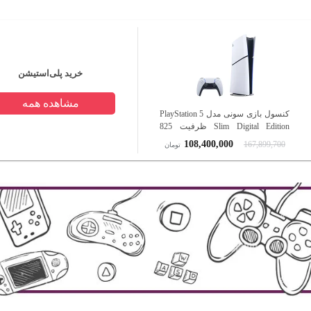
خرید پلی‌استیشن
مشاهده همه
کنسول بازی سونی مدل PlayStation 5
Slim Digital Edition ظرفیت 825
گیگابایت ریجن CFI-2116 اروپا
108,400,000
167,899,700
تومان