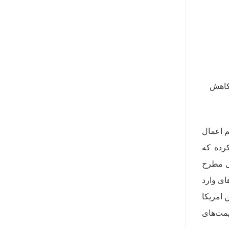
تال و پلی‌استیشن ۵ پرو): ۸۰ یورو (۲۰ یورو کاهش
م اعمال
رده که
یل مطرح
ای وارد
 امریکا
یمت‌های