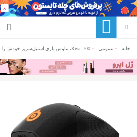
X
خانه
عمومی
منوی ناوبری خرده نان
Rival 700، ماوس بازی استیل‌سریز خودش را به Overwatch رساند!