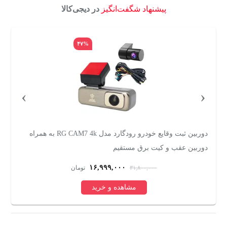
پیشنهاد شگفت‌انگیز
در دیجی‌کالا
۴۷%
›
‹
دوربین ثبت وقایع خودرو رودگارد مدل RG CAM7 4k به همراه
دوربین عقب و کیت برق مستقیم
س
۱۶,۹۹۹,۰۰۰
۳۱,۸۰۰,۰۰۰
تومان
مشاهده و خرید