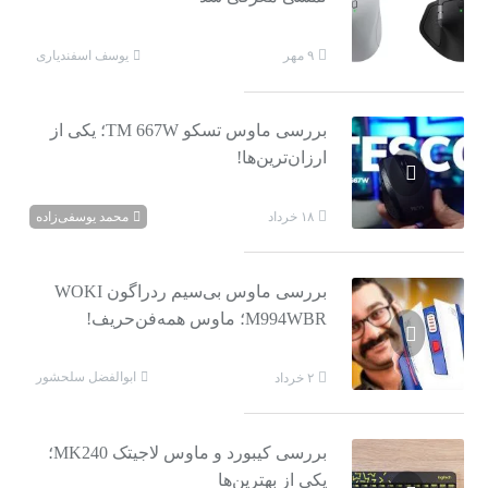
یوسف اسفندیاری
۹ مهر
بررسی ماوس تسکو TM 667W؛ یکی از
ارزان‌ترین‌ها!
محمد یوسفی‌زاده
۱۸ خرداد
بررسی ماوس بی‌سیم ردراگون WOKI
M994WBR؛ ماوس همه‌فن‌حریف!
ابوالفضل سلحشور
۲ خرداد
بررسی کیبورد و ماوس لاجیتک MK240؛
یکی از بهترین‌ها