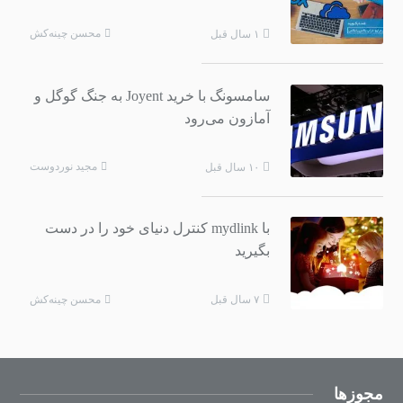
محسن چینه‌کش
۱ سال قبل
سامسونگ با خرید Joyent به جنگ گوگل و
آمازون می‌رود
مجید نوردوست
۱۰ سال قبل
با mydlink کنترل دنیای خود را در دست
بگیرید
محسن چینه‌کش
۷ سال قبل
مجوزها