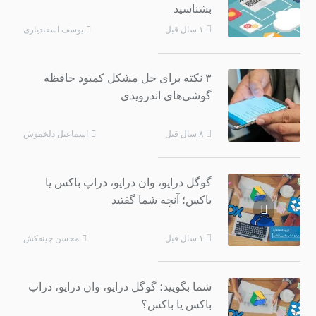
بشناسید
یوسف اسفندیاری
۱ سال قبل
۳ نکته برای حل مشکل کمبود حافظه
گوشی‌های اندرویدی
اسماعیل دلخموش
۸ سال قبل
گوگل درایو، وان درایو، دراپ باکس یا
باکس؛ آنچه شما گفتید
محسن چینه‌کش
۱ سال قبل
شما بگویید؛ گوگل درایو، وان درایو، دراپ
باکس یا باکس؟