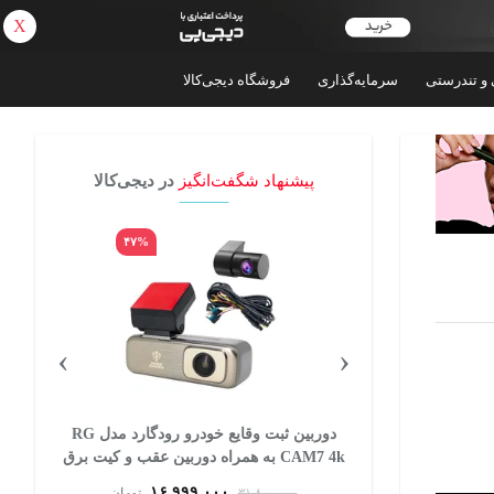
X
بازگشت
 و تندرستی
سرمایه‌گذاری
فروشگاه دیجی‌کالا
پیشنهاد شگفت‌انگیز
در دیجی‌کالا
۴۷%
۶۵%
›
‹
داش مدل ساده
دوربین ثبت وقایع خودرو رودگارد مدل RG
CAM7 4k به همراه دوربین عقب و کیت برق
مستقیم
۱۶,۹۹۹,۰۰۰
تومان
۳۱,۸۰۰,۰۰۰
تومان