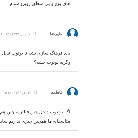
های پوچ و بی منطق روبرو شدم
علیرضا
۷ بهمن ۱۳۹۹ | ۲۰:۱۲
باید فرهنگ سازی بشه تا یوتوب قابل 
وگرنه یوتوب چشه؟
فاطمه
۱۳ دی ۱۳۹۹ | ۱۵:۴۲
اگه یوتیوب داخل چین فیلتره، چین هم یک اپلیکیشن به اسم weibo د
متاسفانه ما همچین چیزی نداریم سای