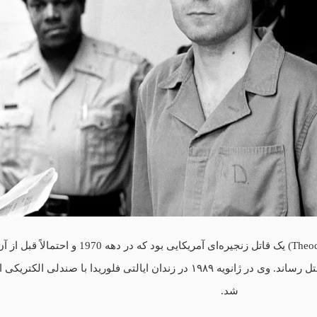
تئودور رابرت باندی (Theodore Robert Bundy) یک قاتل زنجیره‌ای آمریکایی بود که در دهه 0
جوان بسیاری را ربود، تجاوز کرد و به قتل رساند. وی در ژانویه ۱۹۸۹ در زندان ایالتی فلوریدا با صندلی الک
شد.