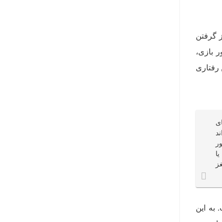
ز گرفتن
ر بازی،
 رفتاری
ی
د
ر
ا
ز
 به این