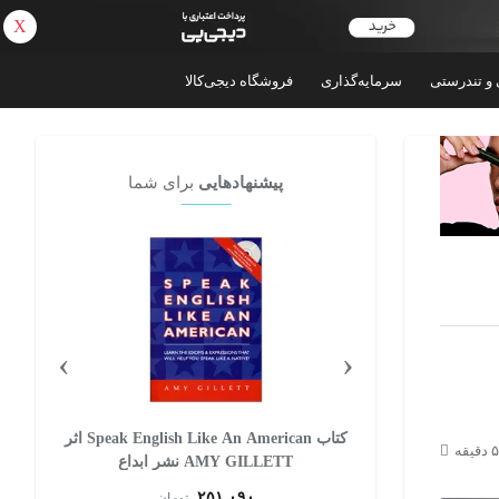
X
بازگشت
 و تندرستی
سرمایه‌گذاری
فروشگاه دیجی‌کالا
پیشنهادهایی
برای شما
›
‹
کتاب Speak English Like An American اثر
کتاب Haunting Adeline اثر H. D. Carlton
انتشارات August
۳۹۲,۰۲۰
تومان