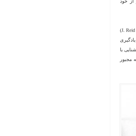
 از خود
از طرفی برخی روانشناسان همچون «جی رید مالونی» (J. Reid Maloney)
یادگیری
نایی با
ه مجبور