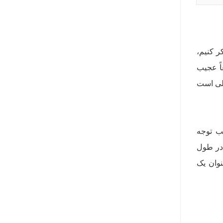
ر کنیم،
اً عجیب
ملی است
لب توجه
 در طول
وان یک