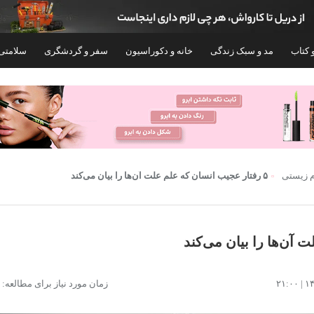
 کتاب
مد و سبک زندگی
خانه و دکوراسیون
سفر و گردشگری
سلامتی
م زیستی
۵ رفتار عجیب انسان که علم علت آن‌‌ها را بیان می‌کند
کتاب the little prince اثر Antoine de Saint
زمان مورد نیاز برای مطالعه: ۵ دقیقه
Exupéry انتشارات آینده کتاب
AMY GILLETT نشر ابداع
۲۵۱,۰۹۰
۲۴۲,۰۰۰
تومان
تومان