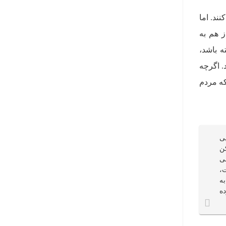
ند. اما
 هم به
ه باشد،
. اگرچه
که مردم
ی
ن
ی
،
ه
ه