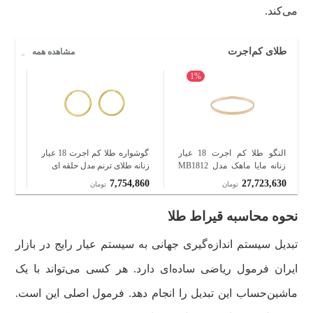
می‌کند.
طلای کم‌اجرت
مشاهده همه
1%
النگو طلا کم اجرت 18 عیار
گوشواره طلا کم اجرت 18 عیار
زنانه مایا ماهک مدل MB1812
زنانه طلای ترنم مدل حلقه ای
زنان
آینه ای سایز 2
420
7,754,860
27,723,630
تومان
تومان
نحوه محاسبه قیراط طلا
تبدیل سیستم اندازه‌گیری جهانی به سیستم عیار رایج در بازار
ایران فرمول ریاضی ساده‌ای دارد. هر کسی می‌تواند با یک
ماشین‌حساب این تبدیل را انجام دهد. فرمول اصلی این است.