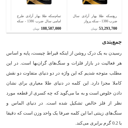
ربع‌سکه طلا بهار آزادی سال
تمام‌سکه طلا بهار آزادی طرح
نیم‌
ضرب 1386 - سکه پرواز
امامی سال ضرب 1386 - سکه
پرواز
پروا
600
188,587,000
53,293,700
تومان
تومان
جمع‌بندی
رسیدن به یک درک روشن از اینکه قیراط چیست، پایه و اساس
هر فعالیت در بازار فلزات و سنگ‌های گران‌بها است. در این
مطلب متوجه شدیم که این واژه در دو دنیای متفاوت دو نقش
کاملا مجزا دارد. این کلمه در دنیای طلا معیاری برای نشان
دادن خلوص است و به ما می‌گوید که چه کسری از قطعه مورد
نظر از فلز خالص تشکیل شده است. در دنیای الماس و
سنگ‌های زینتی اما این کلمه صرفا یک واحد وزن است که دقیقا
با 0.2 گرم برابری می‌کند.