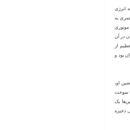
ه انرژی
عمری به
نگلیسی موتوری
ن در آن
ظیم از
ن بود و
شین او،
با سوخت
ن‌ها یک
ی ذخیره