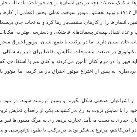
رها به کمک عضلات (چه در بدن انسان‌ها و چه حیوانات)، باد یا آب جا
می‌شدند. از زمان اختراع نیوکامن در سال ۱۷۱۲ و تولید نخستین موتور سوخت عملی، بخش اعظمی از کار
ن، انسان‌ها را از کارهای مشقت‌بار رها کرد و به نجات جان بی‌شما
 و غذا، انتقال بهینه‌تر پسماندهای فاضلابی و دسترسی بهتر به امکانات
ات جان انسان دارند. اما در ترکیب با طمع انسان، موتور احتراق منجر
ن تکنولوژی در صنعت منسوجات انگلیس، تقاضا برای فیبر به شکلی 
د فیبر را در فرم کتان تأمین می‌کردند و کتان هم با استفاده‌ی گس
رده‌داری به پیش از اختراع موتور احتراق باز می‌گردد، اما موتور 
 اشرافیان صنعتی شکل بگیرند و بسیار ثروتمند شوند. در نبود مق
خود را با نمایش ثروت به رخ می‌کشیدند. یکی از راه‌های نمایش ثر
 اجباری به دست می‌آمد. تجارت برده‌داری به مرگ میلیون‌ها نفر م
ر آمریکا هم، مزارع نی‌شکر بودند. در ترکیب با طمع، نژادپرستی و بی‌