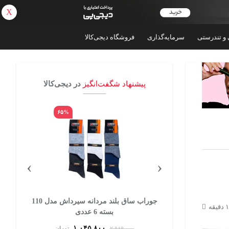
X
بازگشت
 و تندرستی
سرمایه‌گذاری
فروشگاه دیجی‌کالا
پیشنهاد شگفت‌انگیز
در دیجی‌کالا
۴۲%
۶۵%
›
‹
جوراب ساق بلند مردانه سیرداش مدل 110
ساعت هوشمند 47 میلی متری فنیرسی مدل
S370i با بند سیلیکونی
۸,۳۹۹,۰۰۰
تومان
۱۴,۵۴۵,۲۷۰
تومان