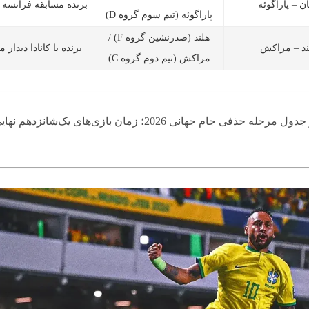
ان – پاراگوئه
برنده مسابقه فرانسه 
پاراگوئه (تیم سوم گروه D)
هلند (صدرنشین گروه F) /
ند – مراکش
برنده با کانادا دیدار م
مراکش (تیم دوم گروه C)
رحله حذفی جام جهانی 2026؛ زمان بازی‌های یک‌شانزدهم نهایی