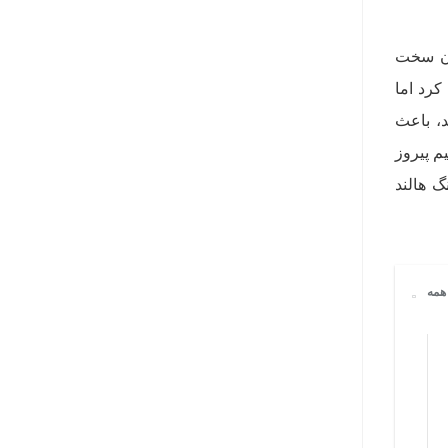
ک آزمون سخت
کرد اما
شده‌اند، باعث
م پیروز
گ هالند
همه