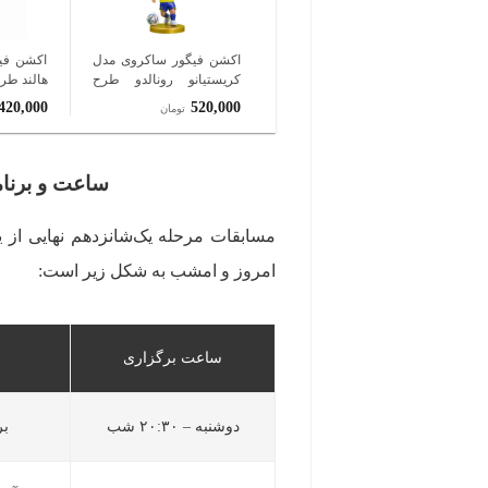
اکشن فیگور ساکروی مدل
اکشن فی
کریستیانو رونالدو طرح
هالند طر
النصر
420,000
520,000
تومان
ساعت و برنامه بازی‌
امروز و امشب به شکل زیر است:
ساعت برگزاری
دوشنبه – ۲۰:۳۰ شب
بر