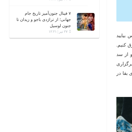
۷ فینال جنون‌آمیز تاریخ جام
جهانی؛ از تراژدی باجو و زیدان تا
جنون لوسیل
۲۷ تیر | ۱۲:۲۱
 بیایید
ق کنیم.
و از سد
برگزاری
 بقا در