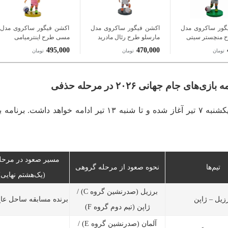
گور ساکروی مدل
اکشن فیگور ساکروی مدل
اکشن فیگور ساکروی مدل
ح منچستر سیتی
مارسلو طرح رئال مادرید
مسی طرح اینترمیامی
495,000
470,000
تومان
تومان
تومان
های جام جهانی ۲۰۲۶ در مرحله حذفی
مسابقات مرحله یک‌شانزدهم نهایی از یکشنبه ۷ تیر آغاز شده و تا شنبه ۱۳ تیر ادامه خواهد 
مسیر صعود در مرحله
تیم‌ها
نحوه صعود از مرحله گروهی
(یک‌هشتم نهایی)
برزیل (صدرنشین گروه C) /
زیل – ژاپن
برنده مسابقه ساحل عاج
ژاپن (تیم دوم گروه F)
آلمان (صدرنشین گروه E) /