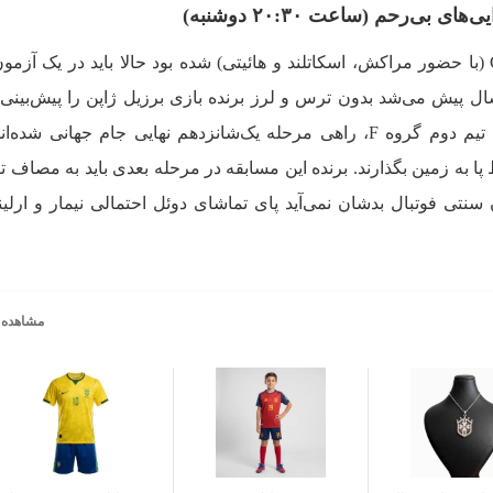
 بی‌رحم (ساعت ۲۰:۳۰ دوشنبه)
برزیل که با ۷ امتیاز صدرنشین گروه C (با حضور مراکش، اسکاتلند و هائیتی) شده بود حالا باید در ی
سال پیش می‌شد بدون ترس و لرز برنده بازی برزیل ژاپن را پیش‌بینی 
پیشرفت چشمگیر ژاپنی‌ها که به‌عنوان تیم دوم گروه F، راهی مرحله یک‌شانزدهم نهایی جام جهانی 
پا به زمین بگذارند. برنده این مسابقه در مرحله بعدی باید به مصاف تی
 سنتی فوتبال بدشان نمی‌آید پای تماشای دوئل احتمالی نیمار و ارلین
مشاهده 