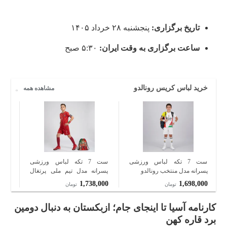
تاریخ برگزاری:
پنجشنبه ۲۸ خرداد ۱۴۰۵
ساعت برگزاری به وقت ایران:
۵:۳۰ صبح
خرید لباس کریس رونالدو
مشاهده همه
ست 7 تکه لباس ورزشی
ست 7 تکه لباس ورزشی
پسرانه مدل منتخب رونالدو
پسرانه مدل تیم ملی پرتغال
پسر
طرح رونالدو جام جهانی 2026
طرح 
000
1,738,000
1,698,000
تومان
تومان
کارنامه آسیا تا اینجای جام؛ ازبکستان به دنبال دومین
برد قاره کهن