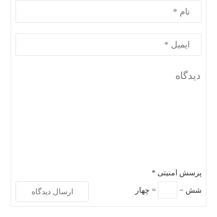
پرسش امنیتی
*
شش
−
=
چهار