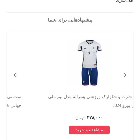
پیشنهادهایی
برای شما
›
‹
ست تی‌شرت و شلوارک ورزشی پسرانه مدل آرژانتین جام
ست 5 تکه لباس
جهانی 2026 طرح مسی
۹۶۸,۰۰۰
تومان
مشاهده و خرید