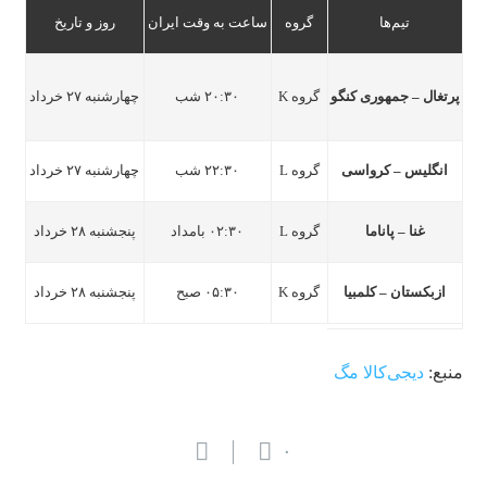
تیم‌ها
گروه
ساعت به وقت ایران
روز و تاریخ
پرتغال – جمهوری کنگو
گروه K
۲۰:۳۰ شب
چهارشنبه ۲۷ خرداد
انگلیس – کرواسی
گروه L
۲۲:۳۰ شب
چهارشنبه ۲۷ خرداد
غنا – پاناما
گروه L
۰۲:۳۰ بامداد
پنجشنبه ۲۸ خرداد
ازبکستان – کلمبیا
گروه K
۰۵:۳۰ صبح
پنجشنبه ۲۸ خرداد
منبع:
دیجی‌کالا مگ
۰