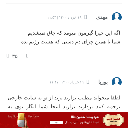
مهدی
۱۹ خرداد ۱۴۰۰ | ۱۱:۵۴
اگه این چیزا گیرمون میومد که چاق نمیشدیم
شما با همین چزای دم دستی که هست رژیم بده
۳۵
پوریا
۱۹ خرداد ۱۴۰۰ | ۱۱:۴۷
لطفا میخواید مطلب بزارید نرید از تو یه سایت خارجی
ترجمه کنید بردارید بزارید اینجا شما انگار توی یه
فضای دیگه ای هستی،چندرصد جامعه ایرانی چنین
مواردی توی صبحانشون هست؟ آووکادو با تخم