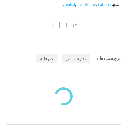
منبع:
eat this
,
health line
,
greatist
۱۲
برچسب‌ها :
تغذیه سالم
صبحانه
بازدیدهای اخیر
مشاهده
دسته‌بندی‌های منتخب برای شما