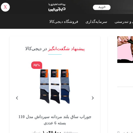
X
بازگشت
 و تندرستی
سرمایه‌گذاری
فروشگاه دیجی‌کالا
پیشنهاد شگفت‌انگیز
در دیجی‌کالا
۶۵%
۲۸%
›
‹
شلوارک راحتی مردانه پالوته مدل PLT-SHRK-
جوراب ساق بلند مردانه سیرداش مدل 110
بسته 6 عددی
۱,۰۴۵,۸۰۰
تومان
۲,۹۸۹,۰۰۰
تومان