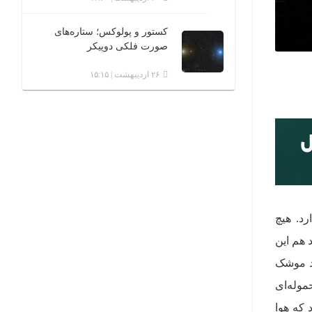
کستور و پولوکس؛ ستاره‌های
صورت فلکی دوپیکر
۲۶ اردیبهشت | ۱۵:۱۵
رد. هیچ
 هم این
ید موشک
حموله‌ای
رار داد که هوا