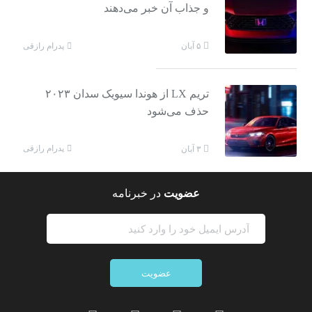
و جذاب آن خبر می‌دهند
پدرام رازقی
۵ آبان
تریم LX از هوندا سیویک سدان ۲۰۲۳
حذف می‌شود
پدرام رازقی
۳ آبان
عضویت
در خبرنامه
عضویت