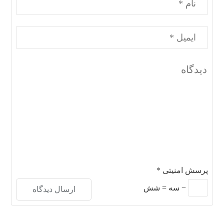
پرسش امنیتی
*
−
سه
=
شش