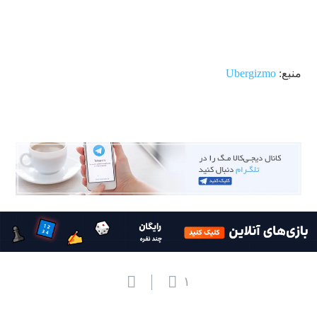
منبع:
Ubergizmo
۱