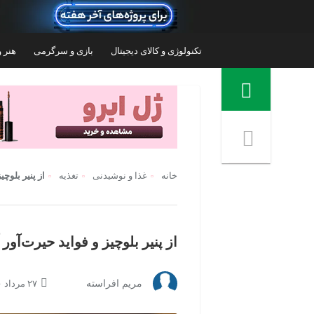
تکنولوژی و کالای دیجیتال
بازی و سرگرمی
هنر و
منوی ناوبری خرده نان
خانه
غذا و نوشیدنی
تغذیه
از پنیر بلوچ
از پنیر بلوچیز و فواید حیرت‌آور
شیر خشک بزرگسال بدون چربی ممتاز حس
پودر
مریم افراسته
۲۷ مرداد ۱۴۰۰ | ۰۸:۵۴
خوب - 500 گرم
۴۴۹,۸۶۰
تومان