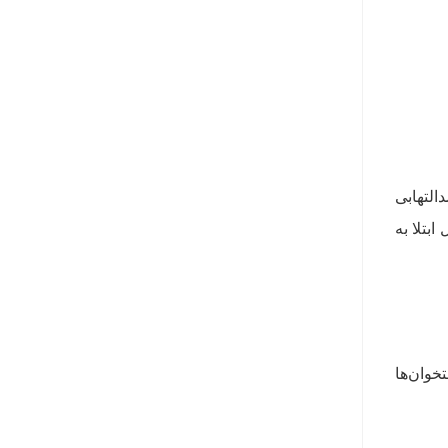
التهابی
بتلا به
وان‌ها