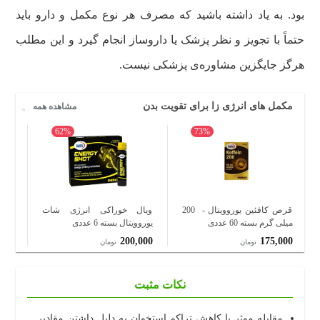
بود. به یاد داشته باشید که مصرف هر نوع مکمل و دارو باید
حتماً با تجویز و نظر پزشک یا داروساز انجام گیرد و این مطلب
هرگز جایگزین مشاوره‌ی پزشکی نیست.
مکمل های انرژی زا برای تقویت بدن
مشاهده همه
62%
73%
قرص کافئین یوروویتال - 200
ویال خوراکی انرژی شات
کپس
میلی گرم بسته 60 عددی
یوروویتال بسته 6 عددی
بسته 30 ع
620
200,000
175,000
تومان
تومان
نکات مثبت
مقابله موثر با کاهش تراکم استخوان به دلیل داشتن مقادیر