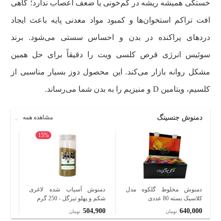
خستگی همیشه ریشه در کم‌خونی یا ضعف اعصاب ندارد؛ گاهی
افت تراکم استخوان‌ها و کمبود مواد معدنی پایه باعث ایجاد
دردهای پراکنده در بدن و احساس سستی می‌شود. برند
سوئیس انرژی قرص کلسی ویت را دقیقاً برای حل همین
مشکل روانه بازار می‌کند. این محصول دوز بسیار مناسبی از
کلسیم، ویتامین D و منیزیم را به بدن شما می‌رساند.
دمنوش جنسینگ
مشاهده همه
15%
دمنوش مخلوط گلکوه مدل
دمنوش آسیاب شده لاغری
کلاسیک بسته 80 عددی
شکم و پهلو تیزگل - 250 گرم
گرم 
000
504,900
640,000
تومان
تومان