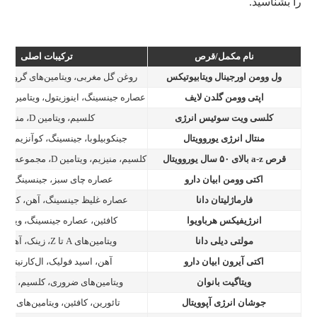
را بشناسید.
قرص جوشان انرژی آپوویتال؛ از بهترین قرص‌های انرژی‌زا و
رفع خستگی بانوان
قرص جوشان انرژی نیچرز پلنتی
نام مکمل/قرص
ترکیبات اصلی
ول وومن اورجینال ویتابیوتیکس
روغن گل مغربی، ویتامین‌های گروه B، زینک، آهن
کپسول مولتی ویتامین بانوان نیچرز پلنتی
اپتی وومن گلدن لایف
عصاره جینسینگ، اینوزیتول، ویتامین C، ویتامین‌های B
کپسول کربوفایت کارن (مکمل کنترل انرژی و وزن)
کلسی ویت سوئیس انرژی
کلسیم، ویتامین D، منیزیم
منتال انرژی یوروویتال
جینکوبیلوبا، جینسینگ، کوآنزیم Q10، کلسیم
قرص a-z بالای ۵۰ سال یوروویتال
کلسیم، منیزیم، ویتامین D، مجموعه‌ی آنتی‌اکسیدان‌ها
اکتی وومن ابیان دارو
عصاره چای سبز، جینسینگ، ید،
فارماژلیتان دانا
عصاره غلیظ جینسینگ، آهن، کلسیم
انرژیفیکس هرباویوا
کافئین، عصاره جینسینگ، ویتامین 2
مولتی دیلی دانا
ویتامین‌های A تا Z، زینک، آهن، کلسیم
اکتی آیرون ابیان دارو
آهن، اسید فولیک، ال‌کارنیتین، 
ویتاگیت بانوان
ویتامین‌های ضروری، کلسیم، آهن،
جوشان انرژی آپوویتال
تائورین، کافئین، ویتامین‌های ب‌