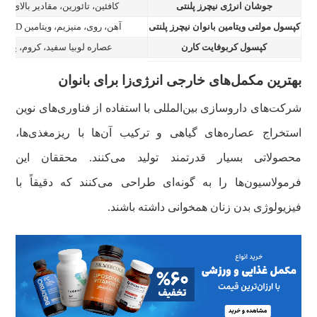
جوشان انرژی نیچرز پلنتی
کافئین، تائورین، مقادیر بالای ویتا
کپسول مولتی ویتامین بانوان نیچرز پلنتی
آهن، روی، منیزیم، ویتامین D و ویتامین E
کپسول کربوفایت کارن
عصاره لوبیا سفید، کروم، پیکول
بهترین مکمل‌های خارجی انرژی‌زا برای بانوان
شرکت‌های داروسازی بین‌المللی با استفاده از فناوری‌های نوین
استخراج عصاره‌های گیاهی و ترکیب آن‌ها با ریزمغذی‌ها،
محصولاتی بسیار قدرتمند تولید می‌کنند. محققان این
فرمولاسیون‌ها را به گونه‌ای طراحی می‌کنند که دقیقاً با
فیزیولوژی بدن زنان همخوانی داشته باشند.