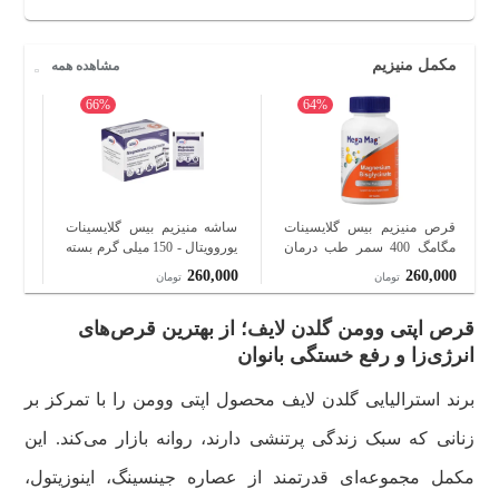
مکمل منیزیم
مشاهده همه
66%
64%
قرص منیزیم بیس گلایسینات
ساشه منیزیم بیس گلایسینات
قرص
مگامگ 400 سمر طب درمان
یوروویتال - 150 میلی گرم بسته
دو بسته
بسته 60 عددی
14 عددی
000
260,000
260,000
تومان
تومان
قرص اپتی وومن گلدن لایف؛ از بهترین قرص‌های
انرژی‌زا و رفع خستگی بانوان
برند استرالیایی گلدن لایف محصول اپتی وومن را با تمرکز بر
زنانی که سبک زندگی پرتنشی دارند، روانه بازار می‌کند. این
مکمل مجموعه‌ای قدرتمند از عصاره جینسینگ، اینوزیتول،