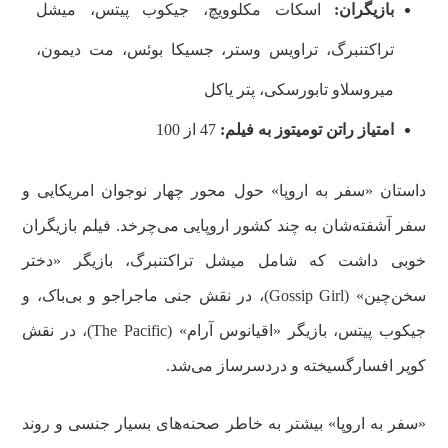
بازیگران:
اسکات مکلوویچ، جیکوب پیتس، میشل
تراکتنبرگ، تراویس وستر، جسیکا بوئس، مت دیمون،
میروسلاو تابورسکی، پتر یاکل
امتیاز راتن تومیتوز به فیلم:
47 از 100
داستان «سفر به اروپا» حول محور چهار نوجوان امریکایی و
سفر آشفته‌شان به چند کشور اروپایی می‌چرخد. فیلم بازیگران
خوبی داشت که شامل میشل تراکتنبرگ، بازیگر «دختر
سخن‌چین» (Gossip Girl)، در نقش جنی ماجراجو و بی‌باک، و
جیکوب پیتس، بازیگر «اقیانوس آرام» (The Pacific)، در نقش
کوپر افسارگسیخته و دردسرساز می‌شد.
«سفر به اروپا» بیشتر به‌ خاطر صحنه‌های بسیار جنسی و روند