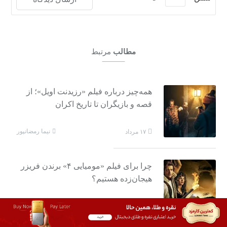
مطالب
مرتبط
همه‌چیز درباره فیلم «رزیدنت اویل»؛ از
قصه و بازیگران تا تاریخ اکران
نیما رمضانپور
۱۷ مرداد
چرا برای فیلم «مومیایی ۴» برندن فریزر
هیجان‌زده هستیم؟
نیما رمضانپور
۱۷ مرداد