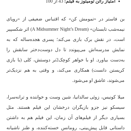
امتیاز راتن تومیتوز به فیلم:
43 از 100
بن فاستر در «تمومش کن» که اقتباس ضعیفی از «رویای
نیمه‌شب تابستان» (A Midsummer Night’s Dream) اثر شکسپیر
است، در نقش برک بازی می‌کند؛ پسری هجده‌ساله که به
نمایش مدرسه‌اش می‌پیوندد تا دل دوست‌دختر سابقش را
به‌دست بیاورد. او با خواهر کوچک‌2تر دوستش، کلی (با بازی
کریستن دانست) همکاری می‌کند، و وقتی به هم نزدیک‌تر
می‌شوند، عاشق او می‌شود.
میلا کونیس، زوئی سالدانیا، شین وست و خواننده و ترانه‌سرا،
سیسکو نیز جزو بازیگران درخشان این فیلم هستند. مثل
بسیاری دیگر از فیلم‌های آن زمان، این فیلم هم به داشتن
داستانی قابل پیش‌بینی، رومانس خسته‌کننده، و طنز ناشیانه