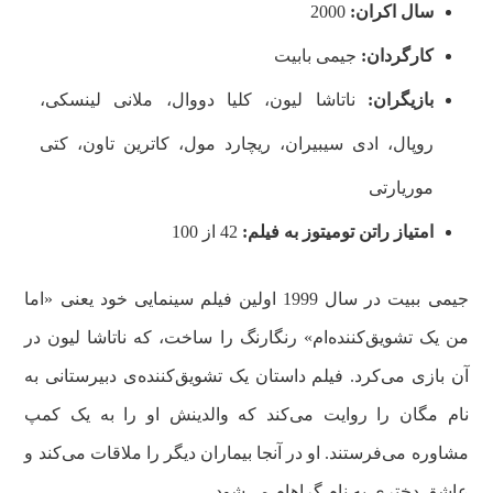
سال اکران:
2000
کارگردان:
جیمی بابیت
بازیگران:
ناتاشا لیون، کلیا دووال، ملانی لینسکی،
روپال، ادی سیبیران، ریچارد مول، کاترین تاون، کتی
موریارتی
امتیاز راتن تومیتوز به فیلم:
42 از 100
جیمی ببیت در سال 1999 اولین فیلم سینمایی خود یعنی «اما
من یک تشویق‌کننده‌ام» رنگارنگ را ساخت، که ناتاشا لیون در
آن بازی می‌کرد. فیلم داستان یک تشویق‌کننده‌ی دبیرستانی به
نام مگان را روایت می‌کند که والدینش او را به یک کمپ
مشاوره می‌فرستند. او در آنجا بیماران دیگر را ملاقات می‌کند و
عاشق دختری به نام گراهام می‌شود.