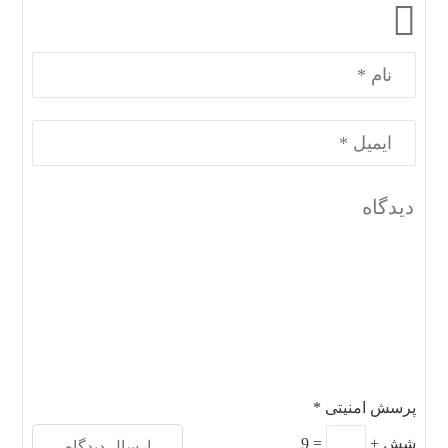
پرسش امنیتی
*
شش
+
=
9