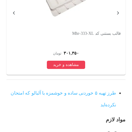
›
‹
چوب بستنی مدل آیس مجموعه 10 عددی
قا
۲۹۰,۰۰۰
تومان
مشاهده و خرید
طرز تهیه ۵ خوردنی ساده و خوشمزه با آلبالو که امتحان
نکرده‌اید
مواد لازم