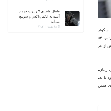
فاینال فانتزی ۷ ریبرث خرداد
آینده به ایکس‌باکس و سوییچ
می‌آید
۱۸ بهمن | ۲۲:۳۰
 اسکوئر
انیکس نه یک رونمایی بلکه دو خبر بزرگ را با خود به برنامه‌ی نینتندو دایرکت دیشب آورده بود. «کینگدام هارتس ۴»
یش از هر
 زمان،
 یا نه،
تس ۴ بیش از هر چیز روی همین