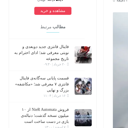
مشاهده و خرید
مطالب
مرتبط
فاینال فانتزی جدید دوبعدی و
نوبتی معرفی شد؛ ادای احترام به
تاریخ مجموعه
۲۰ خرداد | ۰۹:۳۰
قسمت پایانی سه‌گانه‌ی فاینال
فانتزی ۷ معرفی شد؛ «مکاشفه»
بزرگ و نهایی
۱۶ خرداد | ۱۱:۰۴
فروش NieR Automata از ۱۰
میلیون نسخه گذشت؛ دنباله‌ی
بازی در دست ساخت است
۷ اسفند | ۱۳:۰۰