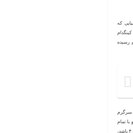
ور دارند. دنیایی که
کینگدام
دراتوم رسیده
دت سرگرم
‌کند، و با تمام
شدن این سه‌گانه، پروژه‌ای که بیش از ده سال طول کشیده است، وارد فاز بعدی که صحبت از کینگدام هارتس ۴ باشد،