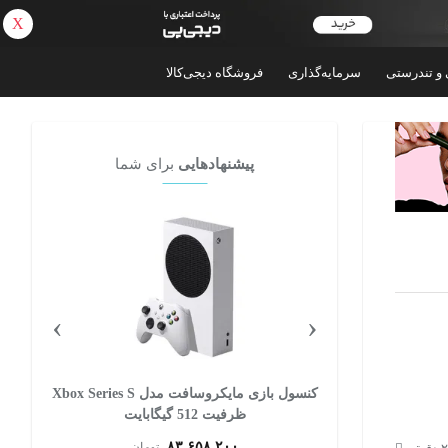
X
بازگشت
 و تندرستی
سرمایه‌گذاری
فروشگاه دیجی‌کالا
پیشنهادهایی
برای شما
›
‹
 سونی مدل PlayStation 5 Slim
کنسول بازی مایکروسافت مدل Xbox Series S
Digital Editi ظرفیت 825 گیگابایت ریجن
ظرفیت 512 گیگابایت
۸۳,۶۵۸,۲۰۰
ان
تومان