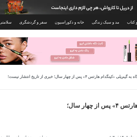
 کتاب
مد و سبک زندگی
خانه و دکوراسیون
سفر و گردشگری
سلامتی
م‌پلی «کینگدام هارتس ۴» پس از چهار سال؛ خبری از تاریخ انتشار نیست!
اولین نگاه به گیم‌پلی «کینگدام هارتس ۴» پس از چهار سال؛
کنسول بازی سونی مدل PlayStation 5 Slim
کنسول بازی
رابایت ریجن CFI-2116 اروپا
on
CFI-2116 اروپا
۱۰۸,۴۰۰,۰۰۰
۱۳۱,۶۰۰,۰۰۰
تومان
توم