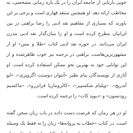
خوبی بازتابی از جامعه ایران را در یک بازه زمانی مشخصی، به
مخاطب ارائه دهد. او همچنین منتقد قهاری است و برخی بر این
باورند که بسیاری از مفاهیم نقد ادبی را رضا براهنی در بین
ایرانیان مطرح کرده است و او را بنیان‌گذار نقد ادبی مدرن
ایران می‌دانند. در حوزه نقد ادبی کتاب «طلا و مس» او از
مشهورترین‌هاست. براهنی در ترجمه نیز خوب ظاهرشده و از
این توانایی خود به بهترین نحو ممکن استفاده کرده است. او
آثاری از نویسندگان بنام نظیر «آنتوان دوسنت اگزوپری»، «ایو
آندریچ»، «ویلیام شکسپیر»، «کالروماریا فرانزرو»، «ماکسیم
رودنسون» و «دیوید کات» را ترجمه کرده است.
او در هر زمان که فرصت دست داده در باب زبان سخن گفته
است. در کتاب «خطاب به پروانه‌ها» زبان را نه فقط یک وسیله