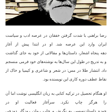
رضا
براهنی
با شدت گرفتن خفقان در عرصه ادب و سیاست
ایران وارد
این
عرصه شد. او در ابتدا پیش از آغاز
دهه
پنجاه
اشعار،
داستان‌ها
و مقالاتی از خود
به
جای
گذاشت
و
به
تدریج
در طول این
سال‌ها
به
نوشته‌های
خود فرمی منسجم
داد. انتشار طلا در مس: در شعر و شاعری و کیمیا و خاک از
نقاط عطف دوره کاری این نویسنده بود.
او هنگام تحصیل در ترکیه کتابی به زبان انگلیسی نوشت اما آن
را هرگز چاپ نکرد. سرآغاز فعالیت او در
حوزه
داستان‌نویسی
به نگرش و چاپ رمان روزگار دوزخی