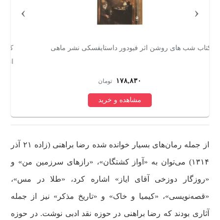
›
‹
کتاب گوژپشت نتردام اثر ویکتور هوگو ترجمه جواد محبی
کت
انتشارات هیتا
۴۵۹,۰۰۰
تومان
مشاهده و خرید
از جمله رمان‌های بسیار خوانده شده رضا براهنی (زاده ۲۱ آذر
۱۳۱۴) می‌توان به «آواز کشتگان»، «رازهای سرزمین من» و
«روزگار دوزخی آقای ایاز» اشاره کرد، «طلا در مس»،
«قصه‌نویسی»، «کیمیا و خاک» و «تاریخ مذکر» نیز از جمله
آثاری بودند که رضا براهنی در حوزه نقد ادبی نوشت. در حوزه