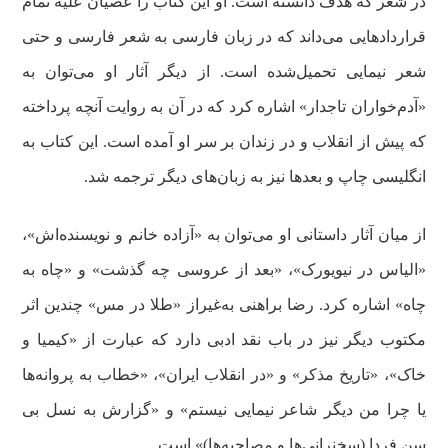
در شعر که هدف دانسته است. او این کتاب را عصیان علیه تمام
قراردادهایی می‌داند که در زبان فارسی به شعر فارسی و حتی
شعر نیمایی تحمیل‌شده است. از دیگر آثار او می‌توان به
«آدم‌خواران تاجدار» اشاره کرد که در آن به روایت آنچه پرداخته
که پیش از انقلاب و در زندان بر سر او آمده است. این کتاب به
انگلیسی چاپ و بعدها نیز به زبان‌های دیگر ترجمه شد.
از میان آثار داستانی او می‌توان به «آزاده خانم و نویسنده‌اش»،
«الیاس در نیویورک»، «بعد از عروسی چه گذشت» و «چاه به
چاه» اشاره کرد. رضا براهنی به‌غیراز «طلا در مس» چندین اثر
مکتوب دیگر نیز در باب نقد ادبی دارد که عبارت از «کیمیا و
خاک»، «تاریخ مذکر» و «در انقلاب ایران»، «خطاب به پروانه‌ها
یا چرا من دیگر شاعر نیمایی نیستم» و «گزارش به نسل بی
سن فردا (سخنرانی‌ها و مصاحبه‌ها)» است.