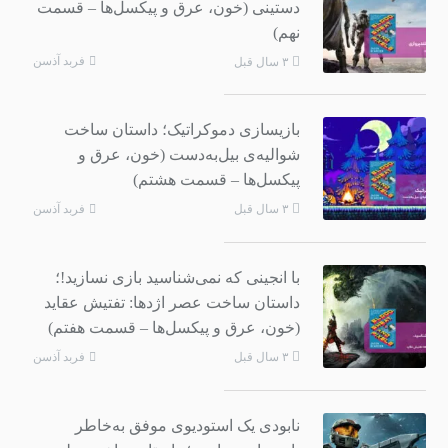
دستینی (خون، عرق و پیکسل‌ها – قسمت
نهم)
فربد آذسن
۳ سال قبل
بازیسازی دموکراتیک؛ داستان ساخت
شوالیه‌ی بیل‌به‌دست (خون، عرق و
پیکسل‌ها – قسمت هشتم)
فربد آذسن
۳ سال قبل
با انجینی که نمی‌شناسید بازی نسازید!؛
داستان ساخت عصر اژدها: تفتیش عقاید
(خون، عرق و پیکسل‌ها – قسمت هفتم)
فربد آذسن
۳ سال قبل
نابودی یک استودیوی موفق به‌خاطر