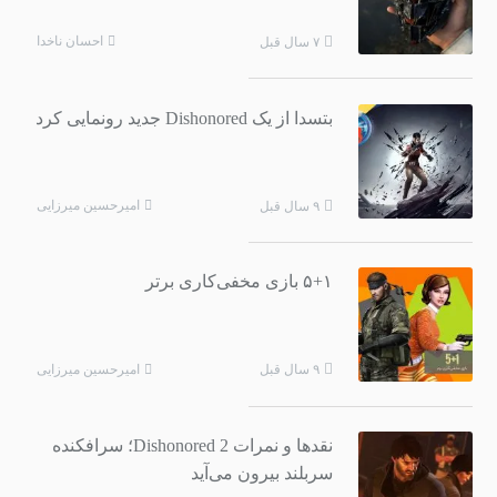
احسان ناخدا
۷ سال قبل
بتسدا از یک Dishonored جدید رونمایی کرد
امیرحسین میرزایی
۹ سال قبل
۵+۱ بازی مخفی‌کاری برتر
امیرحسین میرزایی
۹ سال قبل
نقدها و نمرات Dishonored 2؛ سرافکنده
سربلند بیرون می‌آید