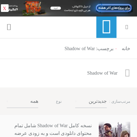
X
خانه
برچسب: Shadow of War
منوی ناوبری خرده نان
Shadow of War
جدیدترین
همه
مرتب‌سازی :
نوع
نسخه کامل Shadow of War شامل تمام
محتوای دانلودی است و به زودی عرضه