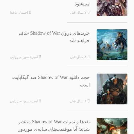
می‌شود
احسان ناخدا
۷ سال قبل
خریدهای درون Shadow of War حذف
خواهند شد
امیرحسین میرزایی
۸ سال قبل
حجم دانلود Shadow of War صد گیگابایت
است
امیرحسین میرزایی
۸ سال قبل
نقدها و نمرات Shadow of War منتشر
شدند؛ آیا موفقیت‌های سایه‌ی موردور