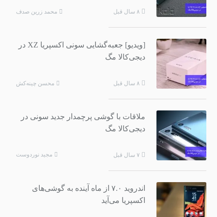
محمد زرین صدف
۸ سال قبل
[ویدیو] جعبه‌گشایی سونی اکسپریا XZ در
دیجی‌کالا مگ
محسن چینه‌کش
۸ سال قبل
ملاقات با گوشی پرچمدار جدید سونی در
دیجی‌کالا مگ
مجید نوردوست
۷ سال قبل
اندروید ۷.۰ از ماه آینده به گوشی‌های
اکسپریا می‌آید