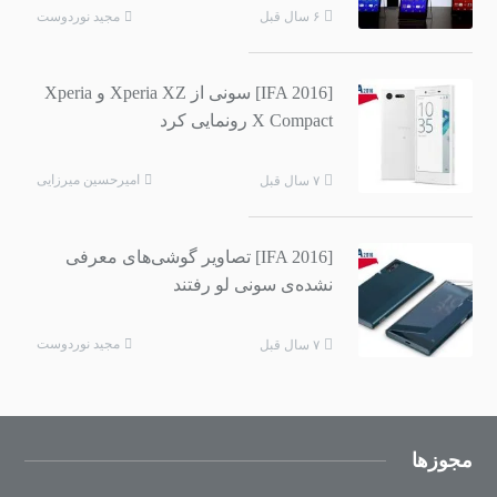
مجید نوردوست
۶ سال قبل
[IFA 2016] سونی از Xperia XZ و Xperia
X Compact رونمایی کرد
امیرحسین میرزایی
۷ سال قبل
[IFA 2016] تصاویر گوشی‌های معرفی
نشده‌ی سونی لو رفتند
مجید نوردوست
۷ سال قبل
مجوزها