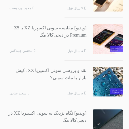
مجید نوردوست
۷ سال قبل
[ویدیو] مقایسه سونی اکسپریا XZ با Z5
Premium در دیجی‌کالا مگ
محسن چینه‌کش
۸ سال قبل
نقد و بررسی سونی اکسپریا XZ؛ کیش
بازار یا مات سونی؟
سعید عبادی
۸ سال قبل
[ویدیو] نگاه نزدیک به سونی اکسپریا XZ در
دیجی‌کالا مگ