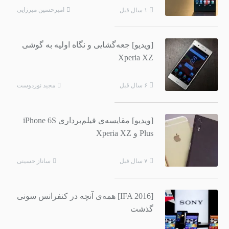
امیرحسین میرزایی
۱ سال قبل
[ویدیو] جعه‌گشایی و نگاه اولیه به گوشی
Xperia XZ
مجید نوردوست
۶ سال قبل
[ویدیو] مقایسه‌ی فیلم‌برداری iPhone 6S
Plus و Xperia XZ
ساناز حسینی
۷ سال قبل
[IFA 2016]‌ همه‌ی آنچه در کنفرانس سونی
گذشت