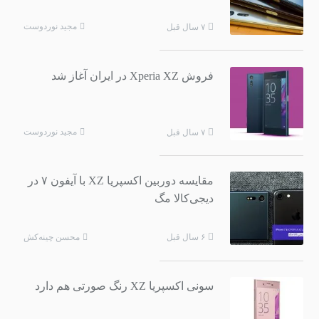
مجید نوردوست
۷ سال قبل
فروش Xperia XZ در ایران آغاز شد
مجید نوردوست
۷ سال قبل
مقایسه دوربین اکسپریا XZ با آیفون ۷ در
دیجی‌کالا مگ
محسن چینه‌کش
۶ سال قبل
سونی اکسپریا XZ رنگ صورتی هم دارد