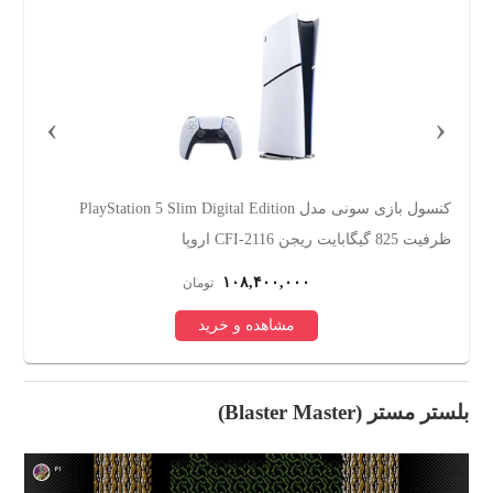
›
‹
کنسول بازی مایکروسافت مدل Xbox Series S ظرفیت 512
گیگابایت
ری
۸۳,۶۵۸,۲۰۰
تومان
مشاهده و خرید
بلستر مستر (Blaster Master)