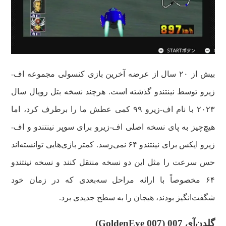
بیش از ۲۰ سال از عرضه آخرین بازی کنسولی مجموعه اف-
زیرو توسط نینتندو گذشته است. هرچند نسخه بتل رویال سال
۲۰۲۳ با نام اف-زیرو ۹۹ کمی عطش ما را برطرف کرد، اما
هیچ‌چیز به پای نسخه اصلی اف-زیرو برای سوپر نینتندو و اف-
زیرو ایکس برای نینتندو ۶۴ نمی‌رسد. کمتر بازی‌هایی توانسته‌اند
حس سرعت را مثل این دو نسخه منتقل کنند و نسخه نینتندو
۶۴ مخصوصاً با ارائه مراحل سه‌بعدی که در زمان خود
شگفت‌انگیز بودند، هیجان را به سطح جدیدی برد.
گلدن‌آی 007 (GoldenEye 007)