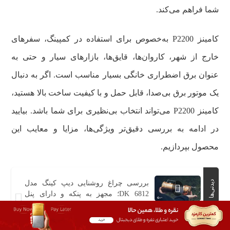
شما فراهم می‌کند.
کامینز P2200 به‌خصوص برای استفاده در کمپینگ، سفرهای
خارج از شهر، کاروان‌ها، قایق‌ها، بازارهای سیار و حتی به
عنوان برق اضطراری خانگی بسیار مناسب است. اگر به دنبال
یک موتور برق بی‌صدا، قابل حمل و با کیفیت ساخت بالا هستید،
کامینز P2200 می‌تواند انتخاب بی‌نظیری برای شما باشد. بیایید
در ادامه به بررسی دقیق‌تر ویژگی‌ها، مزایا و معایب این
محصول بپردازیم.
دیدنی‌ها
بررسی چراغ روشنایی دیپ کینگ مدل
DK 6812؛ مجهز به پنکه و دارای پنل
خورشیدی
مزایای موتور برق بنزینی کامینز P2200: