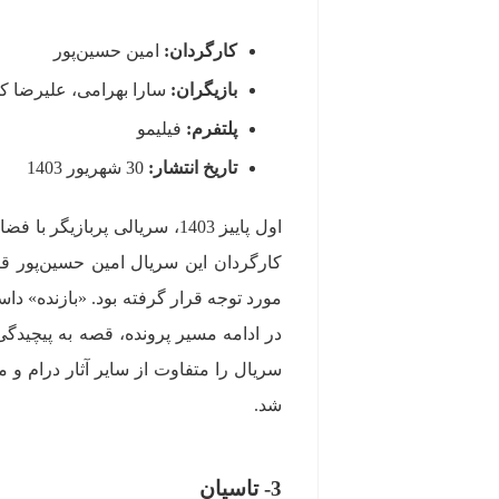
کارگردان:
امین حسین‌پور
بازیگران:
سارا بهرامی، علیرضا کم
پلتفرم:
فیلیمو
تاریخ انتشار:
30 شهریور 1403
اول پاییز 1403، سریالی پربا
کارگردان این سریال امین حسین‌پور قب
مورد توجه قرار گرفته بود. «بازنده» داس
در ادامه مسیر پرونده، قصه به پیچیدگ
سریال را متفاوت از سایر آثار درام 
شد.
3- تاسیان