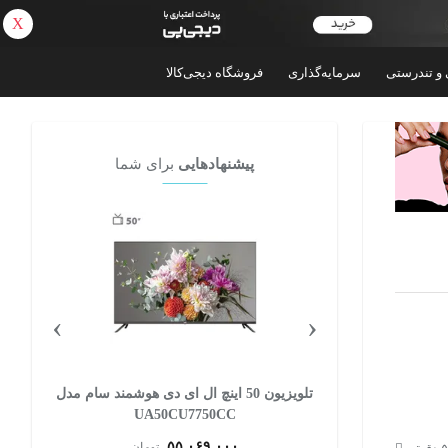
X
بازگشت
 و تندرستی
سرمایه‌گذاری
فروشگاه دیجی‌کالا
پیشنهادهایی
برای شما
›
‹
 دی هوشمند سام مدل
تلویزیون 55 اینچ ال ای دی هوشمند سامسونگ
U
مدل U8000F
۹۰,۰۰۰,۰۰۰
ان
تومان