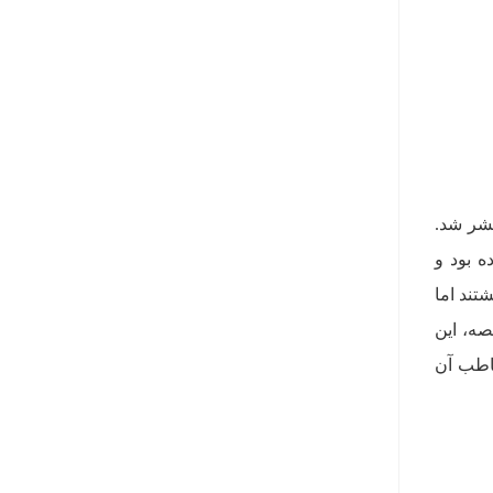
نتشر شد.
ه بود و
تند اما
صه، این
خاطب آن