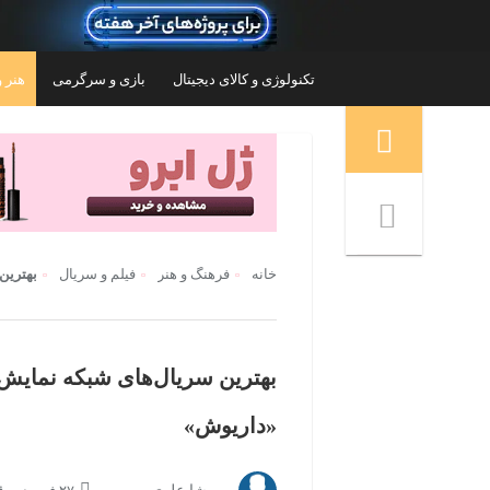
تکنولوژی و کالای دیجیتال
بازی و سرگرمی
هنر و
منوی ناوبری خرده نان
خانه
فرهنگ و هنر
فیلم و سریال
بهترین سریال
«داریوش»
وشمند ال جی مدل
تلویزیون 32 اینچ ال ای دی ایکس ویژن مدل
32XH605
۲۵,۳۵۳,۴۰۰
تومان