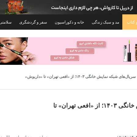
 کتاب
مد و سبک زندگی
خانه و دکوراسیون
سفر و گردشگری
سلامتی
‌های شبکه نمایش خانگی ۱۴۰۳؛ از «افعی تهران» تا «داریوش»
بهترین سریال‌های شبکه نمایش خانگی ۱۴۰۳؛ از «افعی تهران» تا
تلویزیون 65 اینچ ال ای دی هوشمند ایکس ویژن
تلویزیون 50 اینچ ال ای
مدل 65XCU705
A50CU7750CC
۵۵,۰۶۹,۰۰۰
۹۳,۲۹۹,۰۰۰
تومان
توم