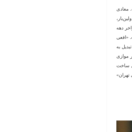
ادی است. معادی
ین‌بار،
اخر دهه
. «افعی
بدیل به
را به طور موازی
ل ساخت
 تهران»