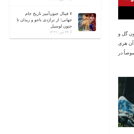
۷ فینال جنون‌آمیز تاریخ جام
جهانی؛ از تراژدی باجو و زیدان تا
جنون لوسیل
۲۷ تیر | ۱۲:۲۱
یک ساعت بدون گل و
 آن هری
وصاً در