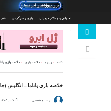
تکنولوژی و کالای دیجیتال
بازی و سرگرمی
هنر و
منوی ناوبری خرده نان
خانه
ویدیو
خلاصه بازی
خلاصه بازی پاناما
خلاصه بازی پاناما – انگلیس (جام جه
مدل آرژانتین
ست 3 تکه لباس ورزشی پسرانه مدل بارسلونا
ست ت
رضا معتضدی
۷ تیر ۱۴۰۵ | ۰۳:۱۴
طرح یامال LG 2027
۸۸۸,۰۰۰
تومان