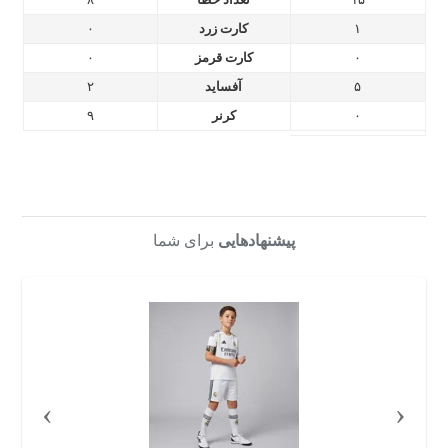
۱
کارت زرد
۰
۰
کارت قرمز
۰
۵
آفساید
۲
۰
کرنر
۹
پیشنهادهایی
برای شما
›
‹