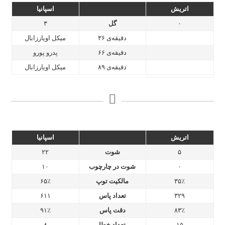
اتریش
اسپانیا
۰
گل
۳
دقیقه‌ی ۳۶
میکل اویارزابال
دقیقه‌ی ۶۶
پدرو پورو
دقیقه‌ی ۸۹
میکل اویارزابال
اتریش
اسپانیا
۵
شوت
۲۲
۰
شوت در چارچوب
۱۰
۳۵٪
مالکیت توپ
۶۵٪
۳۲۹
تعداد پاس
۶۱۱
۸۳٪
دقت پاس
۹۱٪
۱۵
تعداد خطا
۸