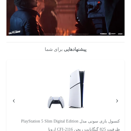
پیشنهادهایی
برای شما
›
‹
کنسول بازی سونی مدل PlayStation 5 Slim Digital Edition
ظرفیت 825 گیگابایت ریجن CFI-2116 اروپا
گی