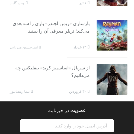
وحید گلباد
۷ تیر
بازسازی «ریمن لجندز» بازی را سه‌بعدی
می‌کند؛ تریلر معرفی آن را ببینید
امیرحسین میرزایی
۱۳ خرداد
از سریال «اساسینز کرید» نتفلیکس چه
می‌دانیم؟
نیما رمضانپور
۳۰ فروردین
عضویت
در خبرنامه